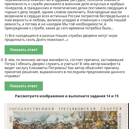
прилежность к службе умножило в военном деле искусных и храбрых
генералов, в гражданских и политических делах поставило сведущих и
годных к делу людей, одним словом заключить, благородные мысли
вкоренили в сердцах всех истинных России патриотов беспредельную к
Нам верность и любовь, великое усердие и отменную к службе Нашей
ревность, а потому и не находим Мы той необходимости, в
принуждении к службе, какая до сего времени потребна была...
1) Все находящееся в разных Наших службах дворяне могут оную
продолжать сколь Долго пожелают...»
Показать ответ
13
В чём, по мнению автора манифеста, состоит причина, заставившая
Петра I обязать Дворян служить и учиться? В чём автор манифеста
видит заслугу Елизаветы Петровны? Как автор объясняет причину
принятия решения, выраженного в последнем предложении данного
отрывка?
Показать ответ
Рассмотрите изображение и выполните задания 14 и 15