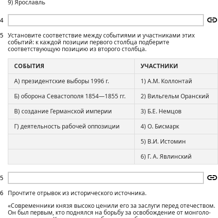
9) Ярославль
4
5
Установите соответствие между событиями и участниками этих
событий: к каждой позиции первого столбца подберите
соответствующую позицию из второго столбца.
СОБЫТИЯ
УЧАСТНИКИ
А) президентские выборы 1996 г.
1) А.М. Коллонтай
Б) оборона Севастополя 1854—1855 гг.
2) Вильгельм Оранский
В) создание Германской империи
3) Б.Е. Немцов
Г) деятельность рабочей оппозиции
4) О. Бисмарк
5) В.И. Истомин
6) Г. А. Явлинский
5
6
Прочтите отрывок из исторического источника.
«Современники князя высоко ценили его за заслуги перед отечеством.
Он был первым, кто поднялся на борьбу за освобождение от монголо-