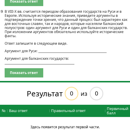
Показать ответ
19
В VIII-X вв. считается периодом образования государств на Руси и в
Европе. Используя исторические знания, приведите аргументы в
подтверждение точки зрения, что данный процесс был характерен как
для восточных славян, так и народов, которые населяли балканский
полуостров: один аргумент для Руси и один для балканских государств.
При изложении аргументов обязательно используйте исторические
факты.
Ответ запишите в следующем виде.
Аргумент для Руси: _______________________________________________
Аргумент для балканских государств:
________________________________________________
Показать ответ
Результат
0
0
из
Первичный
№
Ваш ответ
Правильный ответ
балл
Здесь появится результат первой части.