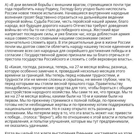
А) «В дни великой борьбы с внешним врагом, стремящимся почти три
года поработить нашу Родину, Господу Богу угодно было ниспослать
России новое тяжкое испытание. Начавшиеся внутренние народные
волнения грозят бедственно отразиться на дальнейшем ведении
упорной войны. Судьба России, честь геройской нашей армии, благо
народа, всё будущее дорогого нашего Отечества требуют доведения
войны во что бы то ни стало до победного конца. Жестокий враг
напрягает последние силы, и уже близок час, когда доблестная армия
наша совместно со славными нашими союзниками сможет
окончательно сломить врага. В эти решительные дни в жизни России
почли мы долгом совести облегчить народу нашему тесное единение и
сплочение всех сил народных для скорейшего достижения победы и в
согласии с Государственной думою признали мы за благо отречься от
престола государства Российского и сложить с себя верховную власть».
Б) «Какая, господа, разница, теперь, на 27-м месяце войны, разница,
которую особенно замечаю я, проведший несколько месяцев этого
времени за границей. Мы теперь перед новыми трудностями, и
трудности эти не менее сложны и серьёзны, не менее глубоки, чем те,
перед которыми мы стояли весной прошлого года. Правительству
понадобились героические средства для того, чтобы бороться с общим
расстройством народного хозяйства. Мы сами те же, что прежде. Мы те
же на 27-м месяце войны, какими были на 10-м и какими были на
первом. Мы по-прежнему стремимся к полной победе, по-прежнему
готовы нести необходимые жертвы и по-прежнему хотим поддерживать
национальное единение. Но я скажу открыто: есть разница в
положении. Мы потеряли веру в то, что эта власть может нас привести
к победе... (голоса: "Верно"), ибо по отношению к этой власти и попытки
исправления, и попытки улучшения, которые мы тут предпринимали,
не оказались удачными.
Когда вы целый год ждете выступления Румынии, настаиваете на этом