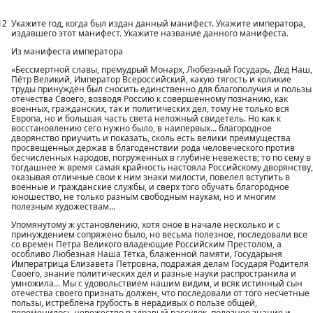
12
Укажите год, когда был издан данный манифест. Укажите императора,
издавшего этот манифест. Укажите название данного манифеста.
Из манифеста императора
«Бессмертной славы, премудрый Монарх, Любезный Государь, Дед Наш,
Пётр Великий, Император Всероссийский, какую тягость и коликие
труды принуждён был сносить единственно для благополучия и пользы
отечества Своего, возводя Россию к совершенному познанию, как
военных, гражданских, так и политических дел, тому не только вся
Европа, но и большая часть света неложный свидетель. Но как к
восстановлению сего нужно было, в наипервых... благородное
дворянство приучить и показать, сколь есть велики преимущества
просвещенных держав в благоденствии рода человеческого против
бесчисленных народов, погруженных в глубине невежеств; то по сему в
тогдашнее ж время самая крайность настояла Российскому дворянству,
оказывая отличные свои к ним знаки милости, повелел вступить в
военные и гражданские службы, и сверх того обучать благородное
юношество, не только разным свободным наукам, но и многим
полезным художествам...
Упомянутому ж установлению, хотя оное в начале несколько и с
принуждением сопряжено было, но весьма полезное, последовали все
со времен Петра Великого владеющие Российским Престолом, а
особливо Любезная Наша Тётка, блаженной памяти, Государыня
Императрица Елизавета Петровна, подражая делам Государя Родителя
Своего, знание политических дел и разные науки распространила и
умножила... Мы с удовольствием нашим видим, и всяк истинный сын
отечества своего признать должен, что последовали от того несчетные
пользы, истреблена грубость в нерадивых о пользе общей,
переменилось невежество в здравый рассудок, полезное знание и