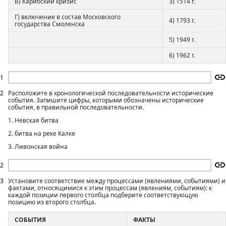
В) Карибский кризис
3) 1514 г.
Г) включение в состав Московского
4) 1793 г.
государства Смоленска
5) 1949 г.
6) 1962 г.
1
2
Расположите в хронологической последовательности исторические
события. Запишите цифры, которыми обозначены исторические
события, в правильной последовательности.
1. Невская битва
2. битва на реке Калке
3. Ливонская война
2
3
Установите соответствие между процессами (явлениями, событиями) и
фактами, относящимися к этим процессам (явлениям, событиям): к
каждой позиции первого столбца подберите соответствующую
позицию из второго столбца.
СОБЫТИЯ
ФАКТЫ