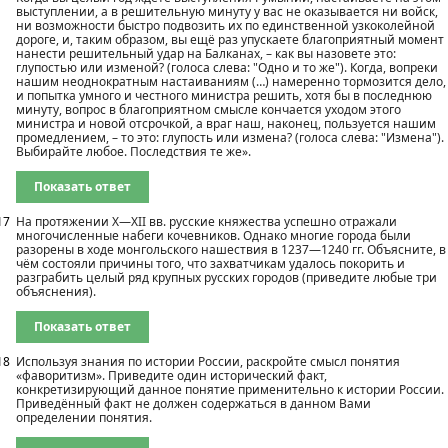
выступлении, а в решительную минуту у вас не оказывается ни войск,
ни возможности быстро подвозить их по единственной узкоколейной
дороге, и, таким образом, вы ещё раз упускаете благоприятный момент
нанести решительный удар на Балканах, – как вы назовете это:
глупостью или изменой? (голоса слева: "Одно и то же"). Когда, вопреки
нашим неоднократным настаиваниям (…) намеренно тормозится дело,
и попытка умного и честного министра решить, хотя бы в последнюю
минуту, вопрос в благоприятном смысле кончается уходом этого
министра и новой отсрочкой, а враг наш, наконец, пользуется нашим
промедлением, – то это: глупость или измена? (голоса слева: "Измена").
Выбирайте любое. Последствия те же».
Показать ответ
17
На протяжении X—XII вв. русские княжества успешно отражали
многочисленные набеги кочевников. Однако многие города были
разорены в ходе монгольского нашествия в 1237—1240 гг. Объясните, в
чём состояли причины того, что захватчикам удалось покорить и
разграбить целый ряд крупных русских городов (приведите любые три
объяснения).
Показать ответ
18
Используя знания по истории России, раскройте смысл понятия
«фаворитизм». Приведите один исторический факт,
конкретизирующий данное понятие применительно к истории России.
Приведённый факт не должен содержаться в данном Вами
определении понятия.