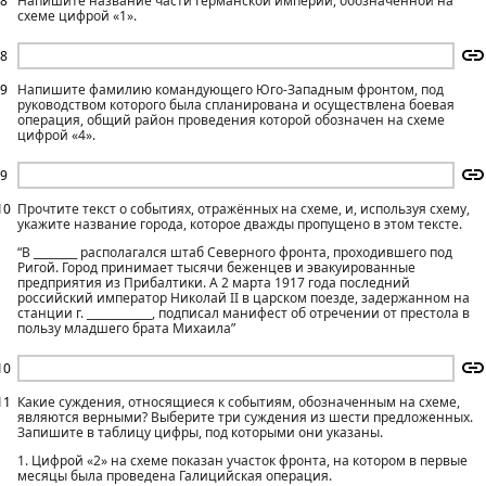
8
Напишите название части Германской империи, обозначенной на
схеме цифрой «1».
8
9
Напишите фамилию командующего Юго-Западным фронтом, под
руководством которого была спланирована и осуществлена боевая
операция, общий район проведения которой обозначен на схеме
цифрой «4».
9
10
Прочтите текст о событиях, отражённых на схеме, и, используя схему,
укажите название города, которое дважды пропущено в этом тексте.
“В ________ располагался штаб Северного фронта, проходившего под
Ригой. Город принимает тысячи беженцев и эвакуированные
предприятия из Прибалтики. А 2 марта 1917 года последний
российский император Николай II в царском поезде, задержанном на
станции г. ____________, подписал манифест об отречении от престола в
пользу младшего брата Михаила”
10
11
Какие суждения, относящиеся к событиям, обозначенным на схеме,
являются верными? Выберите три суждения из шести предложенных.
Запишите в таблицу цифры, под которыми они указаны.
1. Цифрой «2» на схеме показан участок фронта, на котором в первые
месяцы была проведена Галицийская операция.