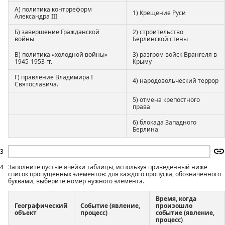
А) политика контрреформ
1) Крещение Руси
Александра III
Б) завершение Гражданской
2) строительство
войны
Берлинской стены
В) политика «холодной войны»
3) разгром войск Врангеля в
1945-1953 гг.
Крыму
Г) правление Владимира I
4) народовольческий террор
Святославича.
5) отмена крепостного
права
6) блокада Западного
Берлина
3
4
Заполните пустые ячейки таблицы, используя приведённый ниже
список пропущенных элементов: для каждого пропуска, обозначенного
буквами, выберите номер нужного элемента.
Время, когда
Географический
Событие (явление,
произошло
объект
процесс)
событие (явление,
процесс)