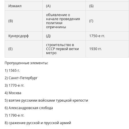
Измаил
(А)
(Б)
объявление о
начале проведения
(В)
(Г)
политики
опричнины
Кунерсдорф
(Д)
1750-е гг.
строительство в
(Е)
СССР первой ветки
1930 гг.
метро
Пропущенные элементы:
1) 1565 г.
2) Санкт-Петербург
3) 1770-е гг.
4) Москва
5) взятие русскими войсками турецкой крепости
6) Александровская слобода
7) 1790-е гг.
8) сражение русской и прусской армий