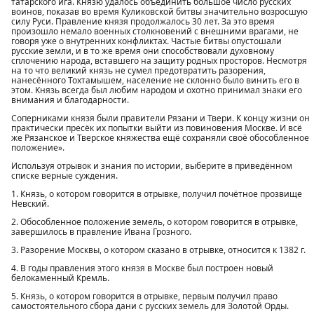
татарского ига. Князю удалось объединить большое число русских
воинов, показав во время Куликовской битвы значительно возросшую
силу Руси. Правление князя продолжалось 30 лет. За это время
произошло немало военных столкновений с внешними врагами, не
говоря уже о внутренних конфликтах. Частые битвы опустошали
русские земли, и в то же время они способствовали духовному
сплочению народа, вставшего на защиту родных просторов. Несмотря
на то что великий князь не сумел предотвратить разорения,
нанесённого Тохтамышем, население не склонно было винить его в
этом. Князь всегда был любим народом и охотно принимал знаки его
внимания и благодарности.
Соперниками князя были правители Рязани и Твери. К концу жизни он
практически пресёк их попытки выйти из повиновения Москве. И всё
же Рязанское и Тверское княжества ещё сохраняли своё обособленное
положение».
Используя отрывок и знания по истории, выберите в приведённом
списке верные суждения.
1. Князь, о котором говорится в отрывке, получил почётное прозвище
Невский.
2. Обособленное положение земель, о котором говорится в отрывке,
завершилось в правление Ивана Грозного.
3. Разорение Москвы, о котором сказано в отрывке, относится к 1382 г.
4. В годы правления этого князя в Москве был построен новый
белокаменный Кремль.
5. Князь, о котором говорится в отрывке, первым получил право
самостоятельного сбора дани с русских земель для Золотой Орды.