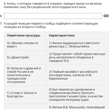
6. Князь, о котором говорится в отрывке, передал ярлык на великое
княжение сыну без разрешения золотоордынского хана.
6
7
К каждой позиции первого столбца подберите соответствующую
позицию из второго столбца.
Памятники культуры
Характеристики
А) «Москва слезам не
1) Фильм выдающегося советского
верит»
режиссера С. Эйзенштейна.
2) Представляет собой торжественную
Б) «Домострой»
речь митрополита Илариона в
середине XI в.
В) Записки о древней и
новой России в ее
3) Первый манифест российского
политическом и
консерватизма, написан Н.М.
гражданском
Карамзиным
отношениях
4) Был переписан духовником и
Г) «Слово о Законе и
сподвижником Ивана Грозного,
Благодати»
протопопом Сильвестром, в качестве
назидания молодому царю.
5) Фильм В.В. Меньшова, получивший