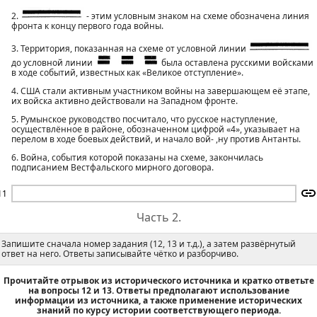
2.
- этим условным знаком на схеме обозначена линия
фронта к концу первого года войны.
3. Территория, показанная на схеме от условной линии
до условной линии
была оставлена русскими войсками
в ходе событий, известных как «Великое отступление».
4. США стали активным участником войны на завершающем её этапе,
их войска активно действовали на Западном фронте.
5. Румынское руководство посчитало, что русское наступление,
осуществлённое в районе, обозначенном цифрой «4», указывает на
перелом в ходе боевых действий, и начало вой- ,ну против Антанты.
6. Война, события которой показаны на схеме, закончилась
подписанием Вестфальского мирного договора.
11
Часть 2.
Запишите сначала номер задания (12, 13 и т.д.), а затем развёрнутый
ответ на него. Ответы записывайте чётко и разборчиво.
Прочитайте отрывок из исторического источника и кратко ответьте
на вопросы 12 и 13. Ответы предполагают использование
информации из источника, а также применение исторических
знаний по курсу истории соответствующего периода.