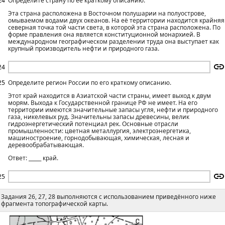
24
Определите страну по её краткому описанию.
Эта страна расположена в Восточном полушарии на полуострове,
омываемом водами двух океанов. На её территории находится крайняя
северная точка той части света, в которой эта страна расположена. По
форме правления она является конституционной монархией. В
международном географическом разделении труда она выступает как
крупный производитель нефти и природного газа.
24
25
Определите регион России по его краткому описанию.
Этот край находится в Азиатской части страны, имеет выход к двум
морям. Выхода к Государственной границе РФ не имеет. На его
территории имеются значительные запасы угля, нефти и природного
газа, никелевых руд. Значительны запасы древесины, велик
гидроэнергетический потенциал рек. Основные отрасли
промышленности: цветная металлургия, электроэнергетика,
машиностроение, горнодобывающая, химическая, лесная и
деревообрабатывающая.
Ответ: _____ край.
25
Задания 26, 27, 28 выполняются с использованием приведённого ниже
фрагмента топографической карты.