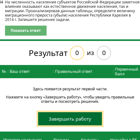
34
На численность населения субъектов Российской Федерации заметное
влияние оказывают как естественное движение населения, так и
миграции. Проанализировав данные таблицы, определите величину
миграционного прироста (убыли) населения Республики Карелия в
2014 г. Запишите решение задачи.
Показать ответ
Результат
0
0
из
Первичный
№
Ваш ответ
Правильный ответ
балл
Здесь появится результат первой части.
Нажмите на кнопку «Завершить работу», чтобы увидеть правильные
ответы и посмотреть решения.
Завершить работу
Итоговое сочинение
Реклама
Контакты
Незнайка в ВК