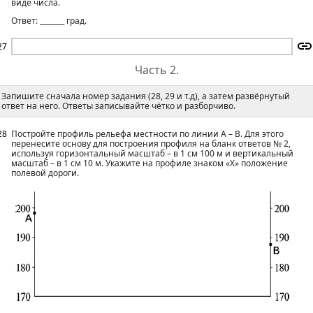
виде числа.
Ответ: _______ град.
27
Часть 2.
Запишите сначала номер задания (28, 29 и т.д), а затем развёрнутый
ответ на него. Ответы записывайте чётко и разборчиво.
28
Постройте профиль рельефа местности по линии А – В. Для этого
перенесите основу для построения профиля на бланк ответов № 2,
используя горизонтальный масштаб – в 1 см 100 м и вертикальный
масштаб – в 1 см 10 м. Укажите на профиле знаком «Х» положение
полевой дороги.