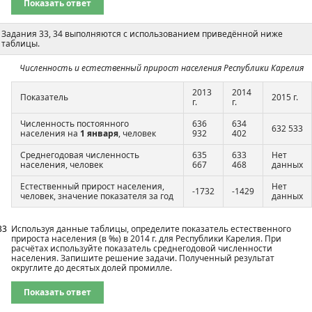
Показать ответ
Задания 33, 34 выполняются с использованием приведённой ниже
таблицы.
Численность и естественный прирост населения Республики Карелия
2013
2014
Показатель
2015 г.
г.
г.
Численность постоянного
636
634
632 533
населения на
1 января
, человек
932
402
Среднегодовая численность
635
633
Нет
населения, человек
667
468
данных
Естественный прирост населения,
Нет
-1732
-1429
человек, значение показателя за год
данных
33
Используя данные таблицы, определите показатель естественного
прироста населения (в ‰) в 2014 г. для Республики Карелия. При
расчётах используйте показатель среднегодовой численности
населения. Запишите решение задачи. Полученный результат
округлите до десятых долей промилле.
Показать ответ