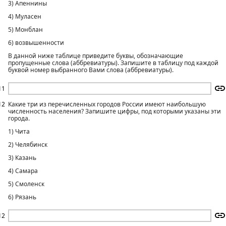
3) Апеннины
4) Муласен
5) Монблан
6) возвышенности
В данной ниже таблице приведите буквы, обозначающие
пропущенные слова (аббревиатуры). Запишите в таблицу под каждой
буквой номер выбранного Вами слова (аббревиатуры).
11
12
Какие три из перечисленных городов России имеют наибольшую
численность населения? Запишите цифры, под которыми указаны эти
города.
1) Чита
2) Челябинск
3) Казань
4) Самара
5) Смоленск
6) Рязань
12