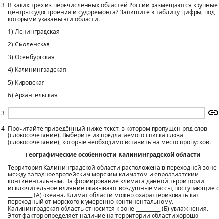
13
В каких трёх из перечисленных областей России размещаются крупные
центры судостроения и судоремонта? Запишите в таблицу цифры, под
которыми указаны эти области.
1) Ленинградская
2) Смоленская
3) Оренбургская
4) Калининградская
5) Кировская
6) Архангельская
13
14
Прочитайте приведённый ниже текст, в котором пропущен ряд слов
(словосочетание). Выберите из предлагаемого списка слова
(словосочетание), которые необходимо вставить на место пропусков.
Географические особенности Калининградской области
Территория Калининградской области расположена в переходной зоне
между западноевропейским морским климатом и евроазиатским
континентальным. На формирование климата данной территории
исключительное влияние оказывают воздушные массы, поступающие с
__________ (А) океана. Климат области можно охарактеризовать как
переходный от морского к умеренно континентальному.
Калининградская область относится к зоне __________ (Б) увлажнения.
Этот фактор определяет наличие на территории области хорошо