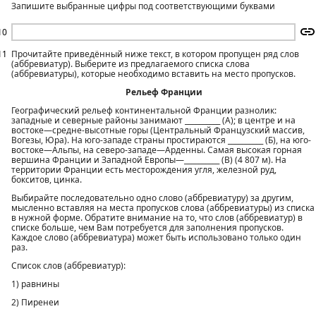
Запишите выбранные цифры под соответствующими буквами
10
11
Прочитайте приведённый ниже текст, в котором пропущен ряд слов
(аббревиатур). Выберите из предлагаемого списка слова
(аббревиатуры), которые необходимо вставить на место пропусков.
Рельеф Франции
Географический рельеф континентальной Франции разнолик:
западные и северные районы занимают __________ (А); в центре и на
востоке—средне-высотные горы (Центральный Французский массив,
Вогезы, Юра). На юго-западе страны простираются __________ (Б), на юго-
востоке—Альпы, на северо-западе—Арденны. Самая высокая горная
вершина Франции и Западной Европы—__________ (В) (4 807 м). На
территории Франции есть месторождения угля, железной руд,
бокситов, цинка.
Выбирайте последовательно одно слово (аббревиатуру) за другим,
мысленно вставляя на места пропусков слова (аббревиатуры) из списка
в нужной форме. Обратите внимание на то, что слов (аббревиатур) в
списке больше, чем Вам потребуется для заполнения пропусков.
Каждое слово (аббревиатура) может быть использовано только один
раз.
Список слов (аббревиатур):
1) равнины
2) Пиренеи