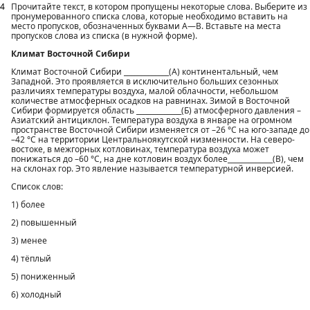
4
Прочитайте текст, в котором пропущены некоторые слова. Выберите из
пронумерованного списка слова, которые необходимо вставить на
место пропусков, обозначенных буквами А—В. Вставьте на места
пропусков слова из списка (в нужной форме).
Климат Восточной Сибири
Климат Восточной Сибири _____________(А) континентальный, чем
Западной. Это проявляется в исключительно больших сезонных
различиях температуры воздуха, малой облачности, небольшом
количестве атмосферных осадков на равнинах. Зимой в Восточной
Сибири формируется область _____________(Б) атмосферного давления –
Азиатский антициклон. Температура воздуха в январе на огромном
пространстве Восточной Сибири изменяется от –26 °С на юго-западе до
–42 °С на территории Центральноякутской низменности. На северо-
востоке, в межгорных котловинах, температура воздуха может
понижаться до –60 °С, на дне котловин воздух более_____________(В), чем
на склонах гор. Это явление называется температурной инверсией.
Список слов:
1) более
2) повышенный
3) менее
4) тёплый
5) пониженный
6) холодный