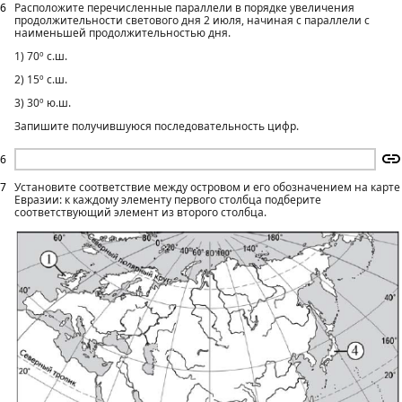
6
Расположите перечисленные параллели в порядке увеличения
продолжительности светового дня 2 июля, начиная с параллели с
наименьшей продолжительностью дня.
1) 70º с.ш.
2) 15º с.ш.
3) 30º ю.ш.
Запишите получившуюся последовательность цифр.
6
7
Установите соответствие между островом и его обозначением на карте
Евразии: к каждому элементу первого столбца подберите
соответствующий элемент из второго столбца.