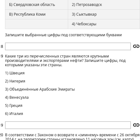
Б) Свердловская область
2) Петрозаводск
В) Республика Коми
3) Сыктывкар
4) Чебоксары
Запишите выбранные цифры под соответствующими буквами
18
19
Какие три из перечисленных стран являются крупными
производителями и экспортёрами нефти? Запишите цифры, под
которыми указаны эти страны.
1) Швеция
2) Нигерия
3) Объединённые Арабские Эмираты
4) Венесуэла
5) Греция
6) Италия
19
20
В соответствии с Законом о возврате к «зимнему» времени с 26 октября
2014 г. на территории страны установлено 11 часовых зон (см. карту).