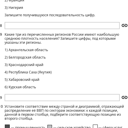
2) Франция
3) Нигерия
Запишите получившуюся последовательность цифр.
8
9
Какие три из перечисленных регионов России имеют наибольшую
среднюю плотность населения? Запишите цифры, под которыми
указаны эти регионы.
1) Архангельская область
2) Белгородская область
3) Краснодарский край
4) Республика Саха (Якутия)
5) Хабаровский край
6) Курская область
9
10
Установите соответствие между страной и диаграммой, отражающей
распределение её ВВП по секторам экономики: к каждой позиции,
данной в первом столбце, подберите соответствующую позицию из
второго столбца.
— промышленность,
— сельское хозяйство,
— сфера услуг