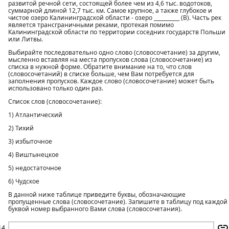
развитой речной сети, состоящей более чем из 4,6 тыс. водотоков,
суммарной длиной 12,7 тыс. км. Самое крупное, а также глубокое и
чистое озеро Калининградской области - озеро __________ (В). Часть рек
является трансграничными реками, протекая помимо
Калининградской области по территории соседних государств Польши
или Литвы.
Выбирайте последовательно одно слово (словосочетание) за другим,
мысленно вставляя на места пропусков слова (словосочетание) из
списка в нужной форме. Обратите внимание на то, что слов
(словосочетаний) в списке больше, чем Вам потребуется для
заполнения пропусков. Каждое слово (словосочетание) может быть
использовано только один раз.
Список слов (словосочетание):
1) Атлантический
2) Тихий
3) избыточное
4) Виштынецкое
5) недостаточное
6) Чудское
В данной ниже таблице приведите буквы, обозначающие
пропущенные слова (словосочетание). Запишите в таблицу под каждой
буквой номер выбранного Вами слова (словосочетания).
14