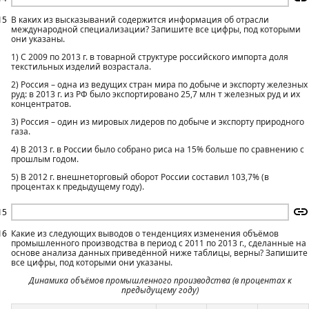
15
В каких из высказываний содержится информация об отрасли
международной специализации? Запишите все цифры, под которыми
они указаны.
1) С 2009 по 2013 г. в товарной структуре российского импорта доля
текстильных изделий возрастала.
2) Россия – одна из ведущих стран мира по добыче и экспорту железных
руд: в 2013 г. из РФ было экспортировано 25,7 млн т железных руд и их
концентратов.
3) Россия – один из мировых лидеров по добыче и экспорту природного
газа.
4) В 2013 г. в России было собрано риса на 15% больше по сравнению с
прошлым годом.
5) В 2012 г. внешнеторговый оборот России составил 103,7% (в
процентах к предыдущему году).
15
16
Какие из следующих выводов о тенденциях изменения объёмов
промышленного производства в период с 2011 по 2013 г., сделанные на
основе анализа данных приведённой ниже таблицы, верны? Запишите
все цифры, под которыми они указаны.
Динамика объёмов промышленного производства (в процентах к
предыдущему году)