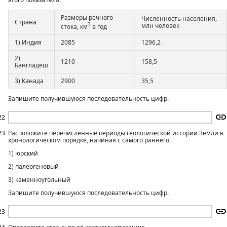
Размеры речного
Численность населения,
Страна
3
млн человек
стока, км
в год
1) Индия
2085
1296,2
2)
1210
158,5
Бангладеш
3) Канада
2900
35,5
Запишите получившуюся последовательность цифр.
22
23
Расположите перечисленные периоды геологической истории Земли в
хронологическом порядке, начиная с самого раннего.
1) юрский
2) палеогеновый
3) каменноугольный
Запишите получившуюся последовательность цифр.
23