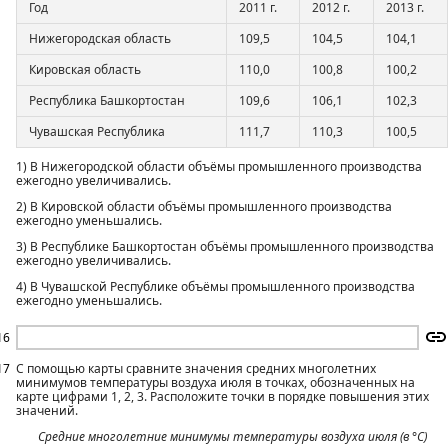
Год
2011 г.
2012 г.
2013 г.
Нижегородская область
109,5
104,5
104,1
Кировская область
110,0
100,8
100,2
Республика Башкортостан
109,6
106,1
102,3
Чувашская Республика
111,7
110,3
100,5
1) В Нижегородской области объёмы промышленного производства
ежегодно увеличивались.
2) В Кировской области объёмы промышленного производства
ежегодно уменьшались.
3) В Республике Башкортостан объёмы промышленного производства
ежегодно увеличивались.
4) В Чувашской Республике объёмы промышленного производства
ежегодно уменьшались.
16
17
С помощью карты сравните значения средних многолетних
минимумов температуры воздуха июля в точках, обозначенных на
карте цифрами 1, 2, 3. Расположите точки в порядке повышения этих
значений.
Средние многолетние минимумы температуры воздуха июля (в °С)