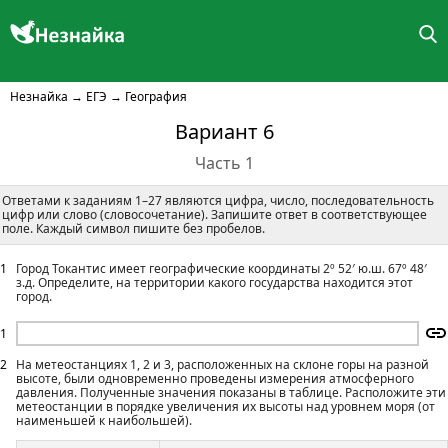
Незнайка
→
ЕГЭ
→
География
Вариант 6
Часть 1
Ответами к заданиям 1–27 являются цифра, число, последовательность
цифр или слово (словосочетание). Запишите ответ в соответствующее
поле. Каждый символ пишите без пробелов.
1
Город Токантис имеет географические координаты 2º 52′ ю.ш. 67º 48′
з.д. Определите, на территории какого государства находится этот
город.
1
2
На метеостанциях 1, 2 и 3, расположенных на склоне горы на разной
высоте, были одновременно проведены измерения атмосферного
давления. Полученные значения показаны в таблице. Расположите эти
метеостанции в порядке увеличения их высоты над уровнем моря (от
наименьшей к наибольшей).