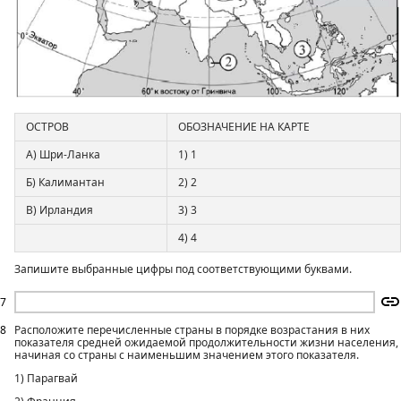
ОСТРОВ
ОБОЗНАЧЕНИЕ НА КАРТЕ
А) Шри-Ланка
1) 1
Б) Калимантан
2) 2
В) Ирландия
3) 3
4) 4
Запишите выбранные цифры под соответствующими буквами.
7
8
Расположите перечисленные страны в порядке возрастания в них
показателя средней ожидаемой продолжительности жизни населения,
начиная со страны с наименьшим значением этого показателя.
1) Парагвай