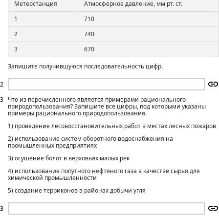
Метеостанция
Атмосферное давление, мм рт. ст.
1
710
2
740
3
670
Запишите получившуюся последовательность цифр.
2
3
Что из перечисленного является примерами рационального
природопользования? Запишите все цифры, под которыми указаны
примеры рационального природопользования.
1) проведение лесовосстановительных работ в местах лесных пожаров
2) использование систем оборотного водоснабжения на
промышленных предприятиях
3) осушение болот в верховьях малых рек
4) использование попутного нефтяного газа в качестве сырья для
химической промышленности
5) создание терриконов в районах добычи угля
3