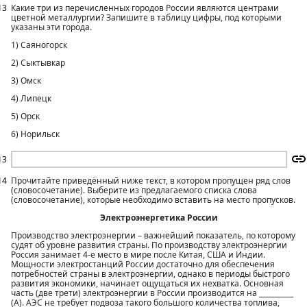
13
Какие три из перечисленных городов России являются центрами
цветной металлургии? Запишите в таблицу цифры, под которыми
указаны эти города.
1) Саяногорск
2) Сыктывкар
3) Омск
4) Липецк
5) Орск
6) Норильск
13
14
Прочитайте приведённый ниже текст, в котором пропущен ряд слов
(словосочетание). Выберите из предлагаемого списка слова
(словосочетание), которые необходимо вставить на место пропусков.
Электроэнергетика России
Производство электроэнергии – важнейший показатель, по которому
судят об уровне развития страны. По производству электроэнергии
Россия занимает 4-е место в мире после Китая, США и Индии.
Мощности электростанций России достаточно для обеспечения
потребностей страны в электроэнергии, однако в периоды быстрого
развития экономики, начинает ощущаться их нехватка. Основная
часть (две трети) электроэнергии в России производится на __________
(А). АЭС не требует подвоза такого большого количества топлива,