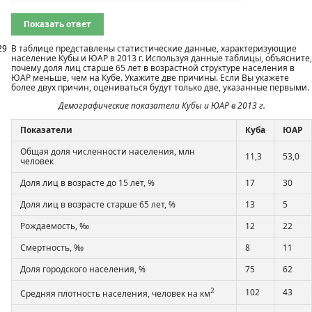
Показать ответ
29
В таблице представлены статистические данные, характеризующие
население Кубы и ЮАР в 2013 г. Используя данные таблицы, объясните,
почему доля лиц старше 65 лет в возрастной структуре населения в
ЮАР меньше, чем на Кубе. Укажите две причины. Если Вы укажете
более двух причин, оцениваться будут только две, указанные первыми.
Демографические показатели Кубы и ЮАР в 2013 г.
Показатели
Куба
ЮАР
Общая доля численности населения, млн
11,3
53,0
человек
Доля лиц в возрасте до 15 лет, %
17
30
Доля лиц в возрасте старше 65 лет, %
13
5
Рождаемость, ‰
12
22
Смертность, ‰
8
11
Доля городского населения, %
75
62
2
102
43
Средняя плотность населения, человек на км