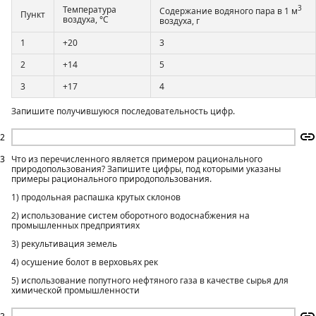
3
Температура
Содержание водяного пара в 1 м
Пункт
воздуха, °С
воздуха, г
1
+20
3
2
+14
5
3
+17
4
Запишите получившуюся последовательность цифр.
2
3
Что из перечисленного является примером рационального
природопользования? Запишите цифры, под которыми указаны
примеры рационального природопользования.
1) продольная распашка крутых склонов
2) использование систем оборотного водоснабжения на
промышленных предприятиях
3) рекультивация земель
4) осушение болот в верховьях рек
5) использование попутного нефтяного газа в качестве сырья для
химической промышленности