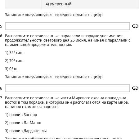
4) умеренный
Запишите получившуюся последовательность цифр.
5
6
Расположите перечисленные параллели в порядке увеличения
продолжительности светового дня 25 июня, начиная с параллели с
наименьшей продолжительностью.
1) 35° с.ш.
2) 70° с.ш.
3) 0° ш.
Запишите получившуюся последовательность цифр.
6
7
Расположите перечисленные части Мирового океана с запада на
восток в том порядке, в котором они располагаются на карте мира,
начиная с самого западного.
1) пролив Босфор
2) пролив Ла-Манш
3) пролив Дарданеллы
Запишите в таблицу получившуюся последовательность цифр.