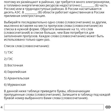
поэтому их размещают в районах, где требуется много электроэнергии,
а топливно-энергетических ресурсов недостаточно (__________ (Б) часть
России) или в труднодоступных районах. В России насчитывается
десять АЭС. В __________ (В) области работает единственная в России
приливная электростанция.
Выбирайте последовательно одно слово (словосочетание) за другим,
мысленно вставляя на места пропусков слова (словосочетание) из
списка в нужной форме. Обратите внимание на то, что слов
(словосочетаний) в списке больше, чем Вам потребуется для
заполнения пропусков. Каждое слово (словосочетание) может быть
использовано только один раз.
Список слов (словосочетание):
1) ТЭС
2) ГЭС
3) Восточная
4) Европейская
5) Архангельская
6) Мурманская
В данной ниже таблице приведите буквы, обозначающие
пропущенные слова (словосочетание). Запишите в таблицу под каждой
буквой номер выбранного Вами слова (словосочетания).
14