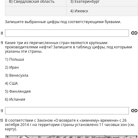
В) Свердловская область
3) Екатеринбург
4) Ижевск
Запишите выбранные цифры под соответствующими буквами.
18
19
Какие три из перечисленных стран являются крупными
производителями нефти? Запишите в таблицу цифры, под которыми
указаны эти страны.
1) Польша
2) Иран
3) Венесуэла
4) США
5) Финляндия
6) Испания
19
20
В соответствии с Законом «О возврате к «зимнему» времени» с 26
октября 2014 г на территории страны установлено 11 часовых зон (см.
карту).