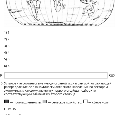
1) 1
2) 2
3) 3
4) 4
5) 5
6) 6
9
10
Установите соответствие между страной и диаграммой, отражающей
распределение её экономически активного населения по секторам
экономики: к каждому элементу первого столбца подберите
соответствующий элемент из второго столбца.
— промышленность,
— сельское хозяйство,
— сфера услуг
СТРАНА