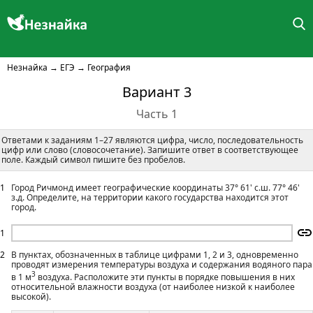
Незнайка
→
ЕГЭ
→
География
Вариант 3
Часть 1
Ответами к заданиям 1–27 являются цифра, число, последовательность
цифр или слово (словосочетание). Запишите ответ в соответствующее
поле. Каждый символ пишите без пробелов.
1
Город Ричмонд имеет географические координаты 37° 61' с.ш. 77° 46'
з.д. Определите, на территории какого государства находится этот
город.
1
2
В пунктах, обозначенных в таблице цифрами 1, 2 и 3, одновременно
проводят измерения температуры воздуха и содержания водяного пара
3
в 1 м
воздуха. Расположите эти пункты в порядке повышения в них
относительной влажности воздуха (от наиболее низкой к наиболее
высокой).