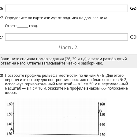
26
27
Определите по карте азимут от родника на дом лесника.
Ответ: _______ град.
27
Часть 2.
Запишите сначала номер задания (28, 29 и т.д), а затем развёрнутый
ответ на него. Ответы записывайте чётко и разборчиво.
28
Постройте профиль рельефа местности по линии А - В. Для этого
перенесите основу для построения профиля на бланк ответов № 2,
используя горизонтальный масштаб — в 1 см 50 м и вертикальный
масштаб — в 1 см 10 м. Укажите на профиле знаком «X» положение
шоссе.