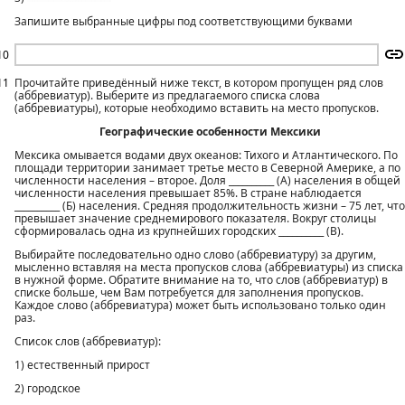
Запишите выбранные цифры под соответствующими буквами
10
11
Прочитайте приведённый ниже текст, в котором пропущен ряд слов
(аббревиатур). Выберите из предлагаемого списка слова
(аббревиатуры), которые необходимо вставить на место пропусков.
Географические особенности Мексики
Мексика омывается водами двух океанов: Тихого и Атлантического. По
площади территории занимает третье место в Северной Америке, а по
численности населения – второе. Доля __________ (А) населения в общей
численности населения превышает 85%. В стране наблюдается
__________ (Б) населения. Средняя продолжительность жизни – 75 лет, что
превышает значение среднемирового показателя. Вокруг столицы
сформировалась одна из крупнейших городских __________ (В).
Выбирайте последовательно одно слово (аббревиатуру) за другим,
мысленно вставляя на места пропусков слова (аббревиатуры) из списка
в нужной форме. Обратите внимание на то, что слов (аббревиатур) в
списке больше, чем Вам потребуется для заполнения пропусков.
Каждое слово (аббревиатура) может быть использовано только один
раз.
Список слов (аббревиатур):
1) естественный прирост
2) городское