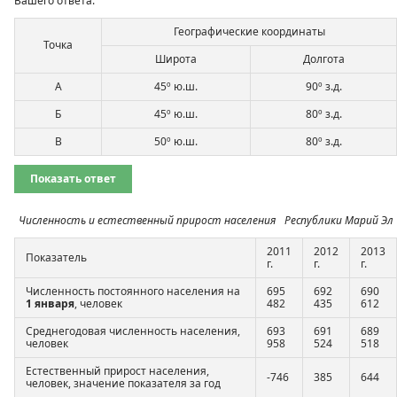
Вашего ответа.
Географические координаты
Точка
Широта
Долгота
А
45º ю.ш.
90º з.д.
Б
45º ю.ш.
80º з.д.
В
50º ю.ш.
80º з.д.
Показать ответ
Численность и естественный прирост населения Республики Марий Эл
2011
2012
2013
Показатель
г.
г.
г.
Численность постоянного населения на
695
692
690
1 января
, человек
482
435
612
Среднегодовая численность населения,
693
691
689
человек
958
524
518
Естественный прирост населения,
-746
385
644
человек, значение показателя за год