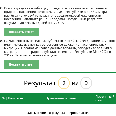
33
Используя данные таблицы, определите показатель естественного
прироста населения (в ‰) в 2012 г. для Республики Марий Эл. При
расчётах используйте показатель среднегодовой численности
населения. Запишите решение задачи. Полученный результат
округлите до десятых долей промилле.
Показать ответ
34
На численность населения субъектов Российской Федерации заметное
влияние оказывают как естественное движение населения, так и
миграции. Проанализировав данные таблицы, определите величину
миграционного прироста (убыли) населения Республики Марий Эл в
2012 г. Запишите решение задачи.
Показать ответ
Результат
0
0
из
Первичный
№
Ваш ответ
Правильный ответ
балл
Здесь появится результат первой части.