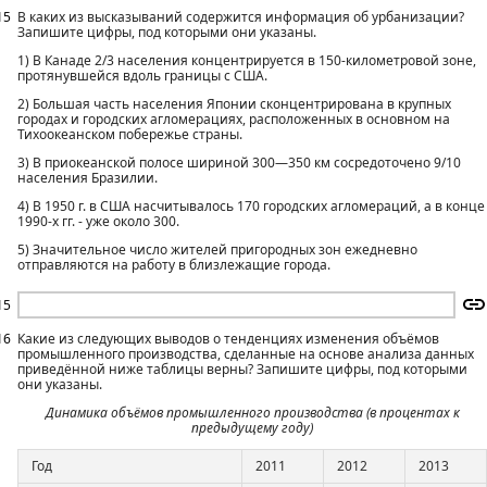
15
В каких из высказываний содержится информация об урбанизации?
Запишите цифры, под которыми они указаны.
1) В Канаде 2/3 населения концентрируется в 150-километровой зоне,
протянувшейся вдоль границы с США.
2) Большая часть населения Японии сконцентрирована в крупных
городах и городских агломерациях, расположенных в основном на
Тихоокеанском побережье страны.
3) В приокеанской полосе шириной 300—350 км сосредоточено 9/10
населения Бразилии.
4) В 1950 г. в США насчитывалось 170 городских агломераций, а в конце
1990-х гг. - уже около 300.
5) Значительное число жителей пригородных зон ежедневно
отправляются на работу в близлежащие города.
15
16
Какие из следующих выводов о тенденциях изменения объёмов
промышленного производства, сделанные на основе анализа данных
приведённой ниже таблицы верны? Запишите цифры, под которыми
они указаны.
Динамика объёмов промышленного производства (в процентах к
предыдущему году)
Год
2011
2012
2013