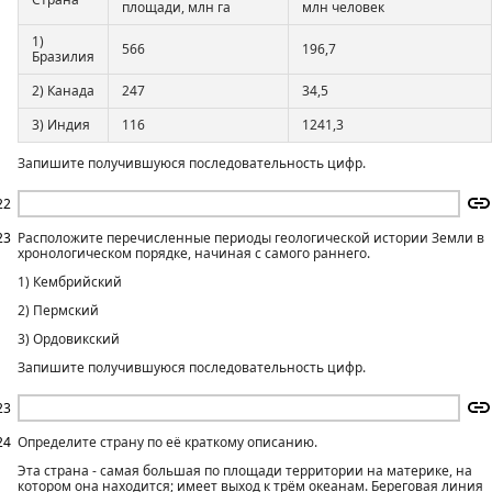
площади, млн га
млн человек
1)
566
196,7
Бразилия
2) Канада
247
34,5
3) Индия
116
1241,3
Запишите получившуюся последовательность цифр.
22
23
Расположите перечисленные периоды геологической истории Земли в
хронологическом порядке, начиная с самого раннего.
1) Кембрийский
2) Пермский
3) Ордовикский
Запишите получившуюся последовательность цифр.
23
24
Определите страну по её краткому описанию.
Эта страна - самая большая по площади территории на материке, на
котором она находится; имеет выход к трём океанам. Береговая линия