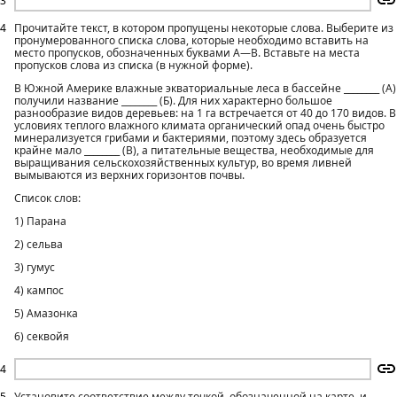
3
4
Прочитайте текст, в котором пропущены некоторые слова. Выберите из
пронумерованного списка слова, которые необходимо вставить на
место пропусков, обозначенных буквами А—В. Вставьте на места
пропусков слова из списка (в нужной форме).
В Южной Америке влажные экваториальные леса в бассейне ________ (А)
получили название ________ (Б). Для них характерно большое
разнообразие видов деревьев: на 1 га встречается от 40 до 170 видов. В
условиях теплого влажного климата органический опад очень быстро
минерализуется грибами и бактериями, поэтому здесь образуется
крайне мало ________ (В), а питательные вещества, необходимые для
выращивания сельскохозяйственных культур, во время ливней
вымываются из верхних горизонтов почвы.
Список слов:
1) Парана
2) сельва
3) гумус
4) кампос
5) Амазонка
6) секвойя
4
5
Установите соответствие между точкой, обозначенной на карте, и