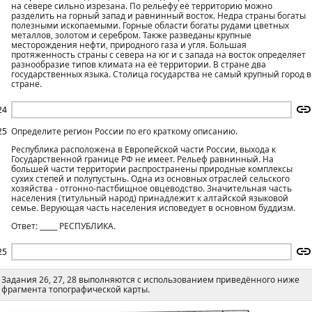
на севере сильно изрезана. По рельефу её территорию можно
разделить на горный запад и равнинный восток. Недра страны богаты
полезными ископаемыми. Горные области богаты рудами цветных
металлов, золотом и серебром. Также разведаны крупные
месторождения нефти, природного газа и угля. Большая
протяженность страны с севера на юг и с запада на восток определяет
разнообразие типов климата на её территории. В стране два
государственных языка. Столица государства не самый крупный город в
стране.
24
25
Определите регион России по его краткому описанию.
Республика расположена в Европейской части России, выхода к
Государственной границе РФ не имеет. Рельеф равнинный. На
большей части территории распространены природные комплексы
сухих степей и полупустынь. Одна из основных отраслей сельского
хозяйства - отгонно-пастбищное овцеводство. Значительная часть
населения (титульный народ) принадлежит к алтайской языковой
семье. Верующая часть населения исповедует в основном буддизм.
Ответ: _____ РЕСПУБЛИКА.
25
Задания 26, 27, 28 выполняются с использованием приведённого ниже
фрагмента топографической карты.