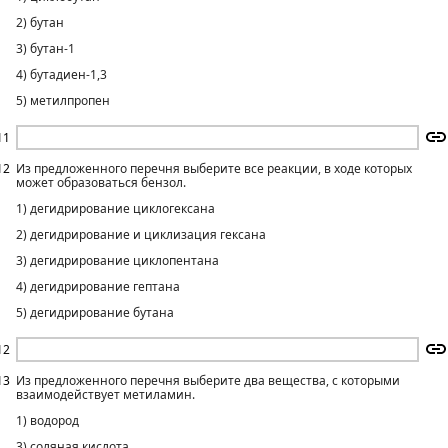
2) бутан
3) бутан-1
4) бутадиен-1,3
5) метилпропен
11
12
Из предложенного перечня выберите все реакции, в ходе которых
может образоваться бензол.
1) дегидрирование циклогексана
2) дегидрирование и циклизация гексана
3) дегидрирование циклопентана
4) дегидрирование гептана
5) дегидрирование бутана
12
13
Из предложенного перечня выберите два вещества, с которыми
взаимодействует метиламин.
1) водород
3) соляная кислота