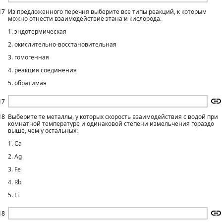
17
Из предложенного перечня выберите все типы реакций, к которым
можно отнести взаимодействие этана и кислорода.
1. эндотермическая
2. окислительно-восстановительная
3. гомогенная
4. реакция соединения
5. обратимая
17
18
Выберите те металлы, у которых скорость взаимодействия с водой при
комнатной температуре и одинаковой степени измельчения гораздо
выше, чем у остальных:
1. Ca
2. Ag
3. Fe
4. Rb
5. Li
18