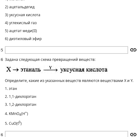
2) ацетальдегид
3) уксусная кислота
4) углекислый газ
5) ацетат меди(II)
6) диэтиловый эфир
15
16
Задана следующая схема превращений веществ:
Определите, какие из указанных веществ являются веществами X и Y.
1. этан
2. 1,1-дихлорэтан
3. 1,2-дихлорэтан
+
4. KMnO
(H
)
4
0
5. CuO(t
)
16