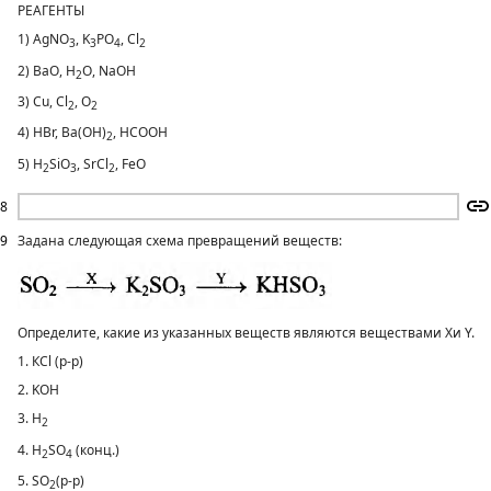
РЕАГЕНТЫ
1) AgNO
, K
PO
, Cl
3
3
4
2
2) BaO, H
O, NaOH
2
3) Cu, Cl
, O
2
2
4) HBr, Ba(OH)
, HCOOH
2
5) H
SiO
, SrCl
, FeO
2
3
2
8
9
Задана следующая схема превращений веществ:
Определите, какие из указанных веществ являются веществами Хи Y.
1. КСl (р-р)
2. KOH
3. H
2
4. H
SO
(конц.)
2
4
5. SO
(p-p)
2