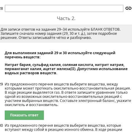
28
Часть 2.
Для записи ответов на задания 29–34 используйте БЛАНК ОТВЕТОВ.
Запишите сначала номер задания (29, 30 и т. д.), затем подробное
решение. Ответы записывайте чётко и разборчиво.
Для выполнения заданий 29 и 30 используйте следующий
перечень веществ:
Нитрат бария, сульфид калия, соляная кислота, нитрит натрия,
перманганат калия, ацетат железа(II). Допустимо использование
водных растворов веществ.
29
Из предложенного перечня веществ выберите вещества, между
которыми может протекать окислительно-восстановительная реакция.
В ходе реакции выделяется газ. В ответе запишите уравнение только
одной из возможных окислительно-восстановительных реакций с
участием выбранных веществ. Составьте электронный баланс, укажите
окислитель и восстановитель.
Показать ответ
30
Из предложенного перечня веществ выберите вещества, которые
вступают между собой в реакцию ионного обмена. В ходе реакции