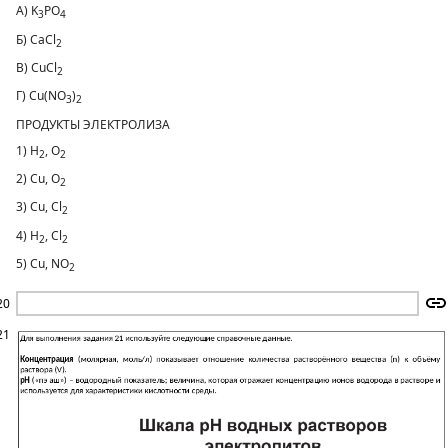
А) K
PO
3
4
Б) CaCl
2
В) CuCl
2
Г) Cu(NO
)
3
2
ПРОДУКТЫ ЭЛЕКТРОЛИЗА
1) H
, O
2
2
2) Cu, O
2
3) Cu, Cl
2
4) H
, Cl
2
2
5) Cu, NO
2
20
21