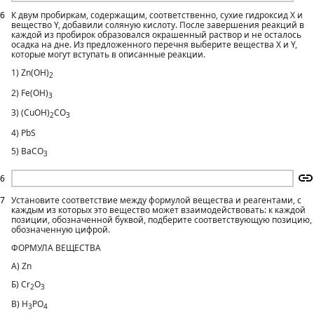
6
К двум пробиркам, содержащим, соответственно, сухие гидроксид X и
вещество Y, добавили соляную кислоту. После завершения реакций в
каждой из пробирок образовался окрашенный раствор и не осталось
осадка на дне. Из предложенного перечня выберите вещества X и Y,
которые могут вступать в описанные реакции.
1) Zn(OH)
2
2) Fe(OH)
3
3) (CuOH)
CO
2
3
4) PbS
5) BaCO
3
6
7
Установите соответствие между формулой вещества и реагентами, с
каждым из которых это вещество может взаимодействовать: к каждой
позиции, обозначенной буквой, подберите соответствующую позицию,
обозначенную цифрой.
ФОРМУЛА ВЕЩЕСТВА
А) Zn
Б) Cr
O
2
3
В) H
PO
3
4