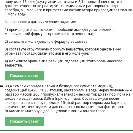
получили 13,44 л (н.у.) углекислого газа и 8,1 г воды. Известно, что
данное вещество не реагирует с аммиачным раствором оксида
серебра, а 1 моль его в присутствии катализатора присоединяет только
1 моль воды.
На основании данных условия задания:
1) произведите вычисления, необходимые для установления
молекулярной формулы органического вещества;
2) запишите молекулярную формулу вещества;
3) составьте структурную формулу вещества, которая однозначно
отражает порядок связи атомов в его молекуле;
4) напишите уравнение реакции гидратации этого органического
вещества.
Показать ответ
34
39,4 г смеси хлорида натрия и безводного сульфата меди (II),
содержащей 8,428 · 1023 атомов, растворили в воде. Через полученный
раствор массой 200 г пропускали электрический ток до тех пор, пока на
аноде не выделилось 3,36 л (при н. у.) газа. К оставшемуся после
электролиза раствору прилили 5%-ный раствор гидроксида бария в
количестве, необходимом для полного связывания сульфат-ионов.
Вычислите массовую долю щелочи в конечном растворе.
Показать ответ