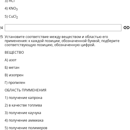
3) HCl
4) KNO
3
5) CuCl
2
24
25
Установите соответствие между веществом и областью его
применения: к каждой позиции, обозначенной буквой, подберите
соответствующую позицию, обозначенную цифрой.
ВЕЩЕСТВО
А) азот
Б) метан
В) изопрен
Г) пропилен
ОБЛАСТЬ ПРИМЕНЕНИЯ
1) получение капрона
2) в качестве топлива
3) получение каучука
4) получение аммиака
5) получение полимеров