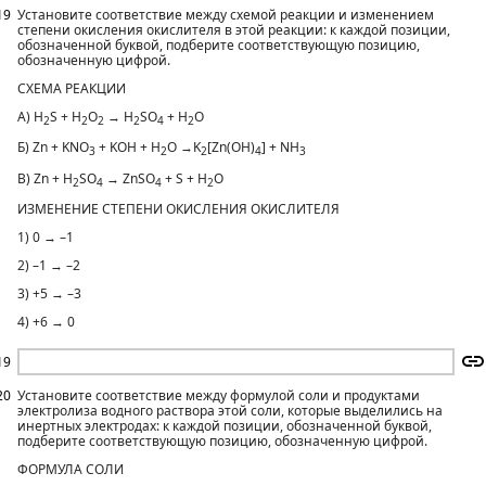
19
Установите соответствие между схемой реакции и изменением
степени окисления окислителя в этой реакции: к каждой позиции,
обозначенной буквой, подберите соответствующую позицию,
обозначенную цифрой.
СХЕМА РЕАКЦИИ
А) H
S + H
O
→ H
SO
+ H
O
2
2
2
2
4
2
Б) Zn + KNO
+ KOH + H
O →K
[Zn(OH)
] + NH
3
2
2
4
3
В) Zn + H
SO
→ ZnSO
+ S + H
O
2
4
4
2
ИЗМЕНЕНИЕ СТЕПЕНИ ОКИСЛЕНИЯ ОКИСЛИТЕЛЯ
1) 0 → –1
2) –1 → –2
3) +5 → –3
4) +6 → 0
19
20
Установите соответствие между формулой соли и продуктами
электролиза водного раствора этой соли, которые выделились на
инертных электродах: к каждой позиции, обозначенной буквой,
подберите соответствующую позицию, обозначенную цифрой.
ФОРМУЛА СОЛИ