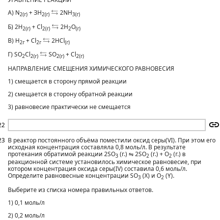
⇆
⇆
A) N
+ ЗН
2NH
2(г)
2(г)
3(г)
⇆
⇆
Б) 2Н
+ Cl
2Н
О
2(г)
2(г)
2
(г)
⇆
⇆
B) Н
+ Сl
2НСl
2г
2г
(г)
⇆
⇆
Г) SО
Cl
SO
+ Сl
2
2(r)
2(r)
2(г)
НАПРАВЛЕНИЕ СМЕЩЕНИЯ ХИМИЧЕСКОГО РАВНОВЕСИЯ
1) смещается в сторону прямой реакции
2) смещается в сторону обратной реакции
3) равновесие практически не смещается
22
23
В реактор постоянного объёма поместили оксид серы(VI). При этом его
исходная концентрация составляла 0,8 моль/л. В результате
протекания обратимой реакции 2SO
(г.) ⇋ 2SO
(г.) + O
(г.) в
3
2
2
реакционной системе установилось химическое равновесие, при
котором концентрация оксида серы(IV) составила 0,6 моль/л.
Определите равновесные концентрации SO
(X) и O
(Y).
3
2
Выберите из списка номера правильных ответов.
1) 0,1 моль/л
2) 0,2 моль/л