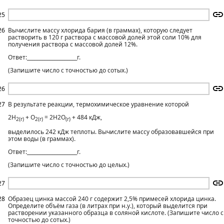
25
26
Вычислите массу хлорида бария (в граммах), которую следует
растворить в 120 г раствора с массовой долей этой соли 10% для
получения раствора с массовой долей 12%.
Ответ:____________________г.
(Запишите число с точностью до сотых.)
26
27
В результате реакции, термохимическое уравнение которой
2Н
+ О
= 2Н2О
+ 484 кДж,
2(г)
2(г)
(г)
выделилось 242 кДж теплоты. Вычислите массу образовавшейся при
этом воды (в граммах).
Ответ:____________________г.
(Запишите число с точностью до целых.)
27
28
Образец цинка массой 240 г содержит 2,5% примесей хлорида цинка.
Определите объём газа (в литрах при н.у.), который выделится при
растворении указанного образца в соляной кислоте. (Запишите число с
точностью до сотых.)