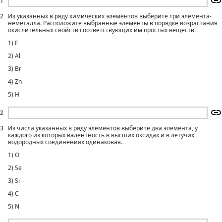
1
2
Из указанных в ряду химических элементов выберите три элемента-
неметалла. Расположите выбранные элементы в порядке возрастания
окислительных свойств соответствующих им простых веществ.
1) F
2) Al
3) Br
4) Zn
5) H
2
3
Из числа указанных в ряду элементов выберите два элемента, у
каждого из которых валентность в высших оксидах и в летучих
водородных соединениях одинаковая.
1) O
2) Se
3) Si
4) C
5) N