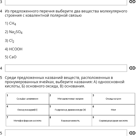
3
4
Из предложенного перечня выберите два вещества молекулярного
строения с ковалентной полярной связью
1) CH
4
2) Na
SO
2
4
3) Cl
2
4) HCOOH
5) CaO
4
5
Среди предложенных названий веществ, расположенных в
пронумерованных ячейках, выберите названия: А) одноосновной
кислоты, Б) основного оксида, В) основания.
5