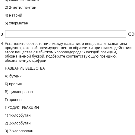
2) 2-метилпентан
4) натрий
5) хлорметан
13
14
Установите соответствие между названием вещества и названием
продукта, который преимущественно образуется при взаимодействии
этого вещества с избытком хлороводорода: к каждой позиции,
обозначенной буквой, подберите соответствующую позицию,
обозначенную цифрой.
НАЗВАНИЕ ВЕЩЕСТВА
А) бутен-1
Б) пропин
В) циклопропан
Г) пропен
ПРОДУКТ РЕАКЦИИ
1) 1-хлорбутан
2) 2-хлорбутан
3) 2-хлорпропан