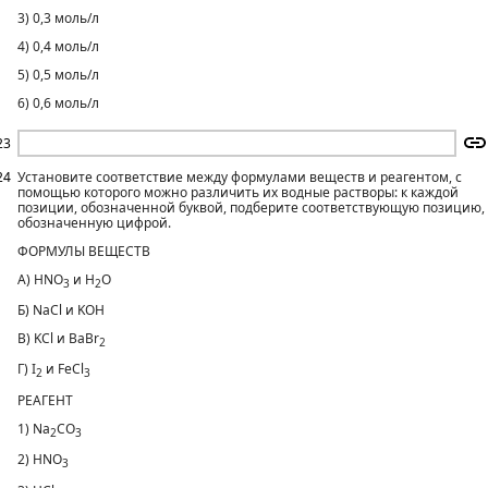
3) 0,3 моль/л
4) 0,4 моль/л
5) 0,5 моль/л
6) 0,6 моль/л
23
24
Установите соответствие между формулами веществ и реагентом, с
помощью которого можно различить их водные растворы: к каждой
позиции, обозначенной буквой, подберите соответствующую позицию,
обозначенную цифрой.
ФОРМУЛЫ ВЕЩЕСТВ
А) HNO
и H
O
3
2
Б) NaCl и KOH
В) KCl и BaBr
2
Г) I
и FeCl
2
3
РЕАГЕНТ
1) Na
CO
2
3
2) HNO
3