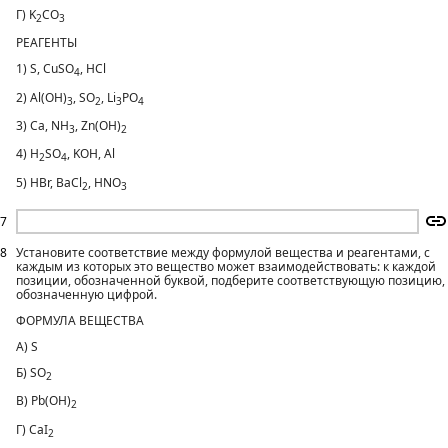
Г) K
CO
2
3
РЕАГЕНТЫ
1) S, CuSO
, HCl
4
2) Al(OH)
, SO
, Li
PO
3
2
3
4
3) Ca, NH
, Zn(OH)
3
2
4) H
SO
, KOH, Al
2
4
5) HBr, BaCl
, HNO
2
3
7
8
Установите соответствие между формулой вещества и реагентами, с
каждым из которых это вещество может взаимодействовать: к каждой
позиции, обозначенной буквой, подберите соответствующую позицию,
обозначенную цифрой.
ФОРМУЛА ВЕЩЕСТВА
А) S
Б) SO
2
В) Pb(OH)
2
Г) CaI
2