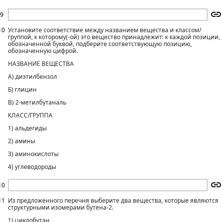
9
10
Установите соответствие между названием вещества и классом/
группой, к которому(-ой) это вещество принадлежит: к каждой позиции,
обозначенной буквой, подберите соответствующую позицию,
обозначенную цифрой.
НАЗВАНИЕ ВЕЩЕСТВА
А) диэтилбензол
Б) глицин
В) 2-метилбутаналь
КЛАСС/ГРУППА
1) альдегиды
2) амины
3) аминокислоты
4) углеводороды
10
11
Из предложенного перечня выберите два вещества, которые являются
структурными изомерами бутена-2.
1) циклобутан