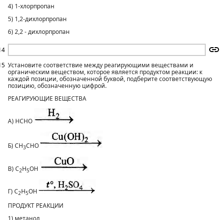
4) 1-хлорпропан
5) 1,2-дихлорпропан
6) 2,2 - дихлорпропан
14
15
Установите соответствие между реагирующими веществами и
органическим веществом, которое является продуктом реакции: к
каждой позиции, обозначенной буквой, подберите соответствующую
позицию, обозначенную цифрой.
РЕАГИРУЮЩИЕ ВЕЩЕСТВА
А) НСНО
Б) СН
СНО
3
В) C
H
OH
2
5
Г) С
Н
ОН
2
5
ПРОДУКТ РЕАКЦИИ
1) метанол