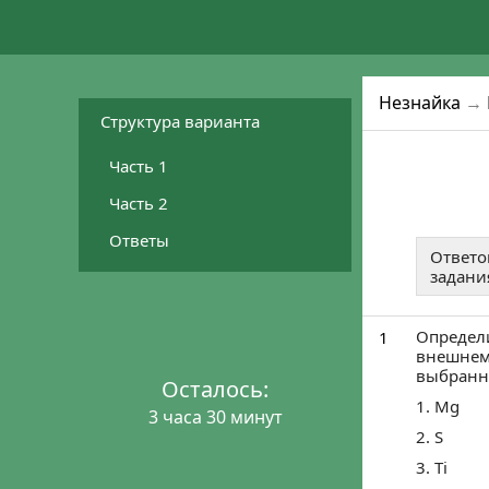
Незнайка
→
Структура варианта
Часть 1
Часть 2
Ответы
Ответо
задания
Определи
1
внешнем 
выбранн
Осталось:
1. Mg
3 часа 30 минут
2. S
3. Ti