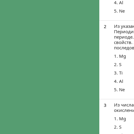
4. Al
5. Ne
Из указа
2
Периодич
периоде
свойств.
последов
1. Mg
2. S
3. Ti
4. Al
5. Ne
Из числа
3
окислени
1. Mg
2. S