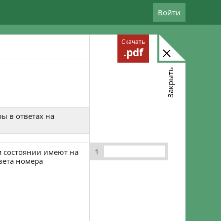
Войти
Скачать
.pdf
Закрыть
ы в ответах на
1
м состоянии имеют на
вета номера