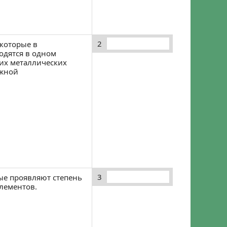
2
 которые в
одятся в одном
их металлических
ужной
3
рые проявляют степень
лементов.