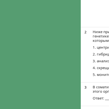
Войти че
Войти ч
Мы ничего не пу