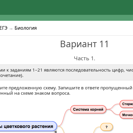
4
5
1
2
к ЕГЭ, ОГЭ и ВПР.
единяйся!
или