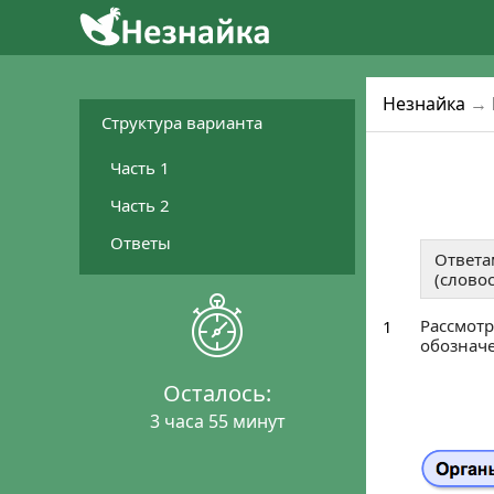
2
4
1
Уже готовятся 
Присо