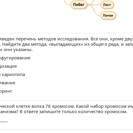
рез ВКонтакте
ерез Одноклассники
бликуем от вашего имени