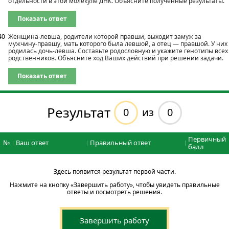
отдельности в этой молекуле ДНК. Объясните полученные результаты.
Показать ответ
40
Женщина-левша, родители которой правши, выходит замуж за
мужчину-правшу, мать которого была левшой, а отец — правшой. У них
родилась дочь-левша. Составьте родословную и укажите генотипы всех
родственников. Объясните ход Ваших действий при решении задачи.
Показать ответ
Результат
0
0
из
Первичный
№
Ваш ответ
Правильный ответ
балл
Здесь появится результат первой части.
Нажмите на кнопку «Завершить работу», чтобы увидеть правильные
ответы и посмотреть решения.
Завершить работу