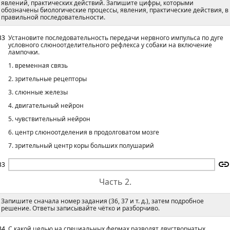
явлений, практических действий. Запишите цифры, которыми
обозначены биологические процессы, явления, практические действия, в
правильной последовательности.
33
Установите последовательность передачи нервного импульса по дуге
условного слюноотделительного рефлекса у собаки на включение
лампочки.
1. временная связь
2. зрительные рецепторы
3. слюнные железы
4. двигательный нейрон
5. чувствительный нейрон
6. центр слюноотделения в продолговатом мозге
7. зрительный центр коры больших полушарий
33
Часть 2.
Запишите сначала номер задания (36, 37 и т. д.), затем подробное
решение. Ответы записывайте чётко и разборчиво.
34
С какой целью на специальных фермах разводят двустворчатых