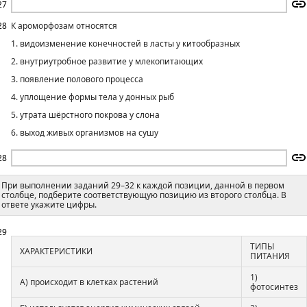
27
28
К ароморфозам относятся
1. видоизменение конечностей в ласты у китообразных
2. внутриутробное развитие у млекопитающих
3. появление полового процесса
4. уплощение формы тела у донных рыб
5. утрата шёрстного покрова у слона
6. выход живых организмов на сушу
28
При выполнении заданий 29–32 к каждой позиции, данной в первом
столбце, подберите соответствующую позицию из второго столбца. В
ответе укажите цифры.
29
ТИПЫ
ХАРАКТЕРИСТИКИ
ПИТАНИЯ
1)
А) происходит в клетках растений
фотосинтез