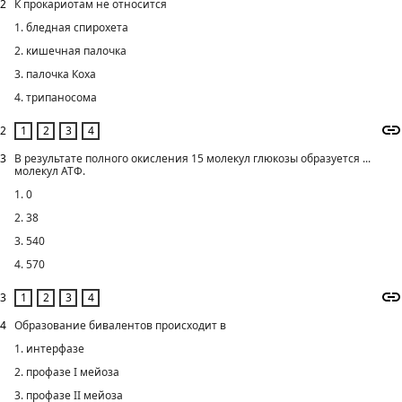
2
К прокариотам не относится
1. бледная спирохета
2. кишечная палочка
3. палочка Коха
4. трипаносома
2
3
В результате полного окисления 15 молекул глюкозы образуется ...
молекул АТФ.
1. 0
2. 38
3. 540
4. 570
3
4
Образование бивалентов происходит в
1. интерфазе
2. профазе I мейоза
3. профазе II мейоза