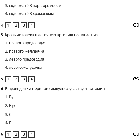
3. содержат 23 пары хромосом
4. содержат 23 хромосомы
14
15
Кровь человека в лёгочную артерию поступает из
1. правого предсердия
2. правого желудочка
3. левого предсердия
4. левого желудочка
15
16
В проведении нервного импульса участвует витамин
1. В
1
2. В
12
3. С
4. Е
16