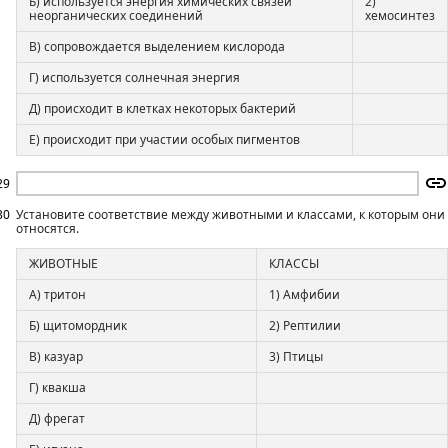
Б) используется энергия химических связей
2)
неорганических соединений
хемосинтез
В) сопровождается выделением кислорода
Г) используется солнечная энергия
Д) происходит в клетках некоторых бактерий
Е) происходит при участии особых пигментов
29
30
Установите соответствие между животными и классами, к которым они
относятся.
ЖИВОТНЫЕ
КЛАССЫ
А) тритон
1) Амфибии
Б) щитомордник
2) Рептилии
В) казуар
3) Птицы
Г) квакша
Д) фрегат