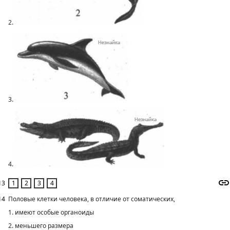
2.
3.
4.
13
14
Половые клетки человека, в отличие от соматических,
1. имеют особые органоиды
2. меньшего размера