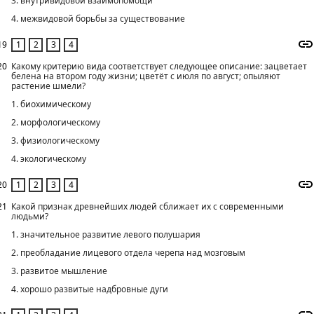
3. внутривидовой взаимопомощи
4. межвидовой борьбы за существование
19
20
Какому критерию вида соответствует следующее описание: зацветает
белена на втором году жизни; цветёт с июля по август; опыляют
растение шмели?
1. биохимическому
2. морфологическому
3. физиологическому
4. экологическому
20
21
Какой признак древнейших людей сближает их с современными
людьми?
1. значительное развитие левого полушария
2. преобладание лицевого отдела черепа над мозговым
3. развитое мышление
4. хорошо развитые надбровные дуги