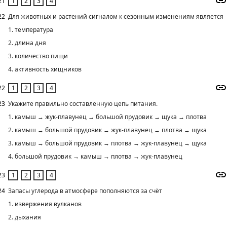
21
22
Для животных и растений сигналом к сезонным изменениям является
1. температура
2. длина дня
3. количество пищи
4. активность хищников
22
23
Укажите правильно составленную цепь питания.
1. камыш → жук-плавунец → большой прудовик → щука → плотва
2. камыш → большой прудовик → жук-плавунец → плотва → щука
3. камыш → большой прудовик → плотва → жук-плавунец → щука
4. большой прудовик → камыш → плотва → жук-плавунец
23
24
Запасы углерода в атмосфере пополняются за счёт
1. извержения вулканов
2. дыхания