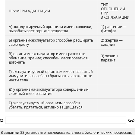
ТИП
ОТНОШЕНИЙ
ПРИМЕРЫ АДАПТАЦИЙ
ПРИ
ЭКСПЛУАТАЦИИ
А) эксплуатируемый организм имеет колючки,
1) растение —
вырабатывает горькие вещества
фитофаг
Б) организм-эксплуататор способен расширять
2) жертва —
свою диету
хищник
В) организм-эксплуататор имеет развитые
3) хозяин —
обоняние, зрение; способен маскироваться,
паразит
догонять
Г) эксплуатируемый организм имеет развитый
иммунитет, способен сбрасывать заражённые
части тела
Д) у организма-эксплуататора совершенный
сложный цикл развития
Е) эксплуатируемый организм способен
убегать, прятаться, активно защищаться
32
В задании 33 установите последовательность биологических процессов,