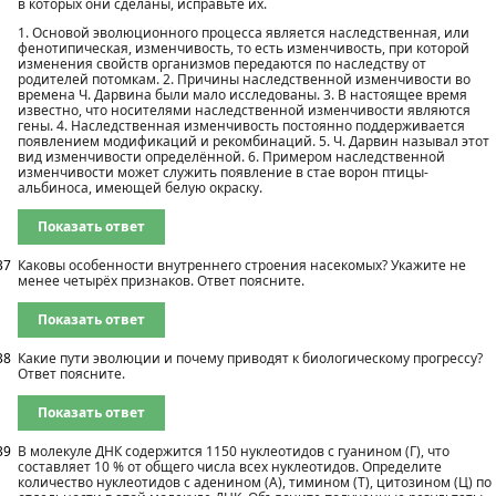
в которых они сделаны, исправьте их.
1. Основой эволюционного процесса является наследственная, или
фенотипическая, изменчивость, то есть изменчивость, при которой
изменения свойств организмов передаются по наследству от
родителей потомкам. 2. Причины наследственной изменчивости во
времена Ч. Дарвина были мало исследованы. 3. В настоящее время
известно, что носителями наследственной изменчивости являются
гены. 4. Наследственная изменчивость постоянно поддерживается
появлением модификаций и рекомбинаций. 5. Ч. Дарвин называл этот
вид изменчивости определённой. 6. Примером наследственной
изменчивости может служить появление в стае ворон птицы-
альбиноса, имеющей белую окраску.
Показать ответ
37
Каковы особенности внутреннего строения насекомых? Укажите не
менее четырёх признаков. Ответ поясните.
Показать ответ
38
Какие пути эволюции и почему приводят к биологическому прогрессу?
Ответ поясните.
Показать ответ
39
В молекуле ДНК содержится 1150 нуклеотидов с гуанином (Г), что
составляет 10 % от общего числа всех нуклеотидов. Определите
количество нуклеотидов с аденином (А), тимином (Т), цитозином (Ц) по