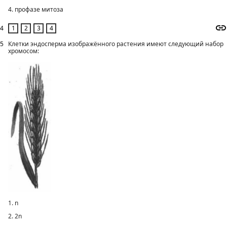
4. профазе митоза
4
5
Клетки эндосперма изображённого растения имеют следующий набор
хромосом:
1. n
2. 2n