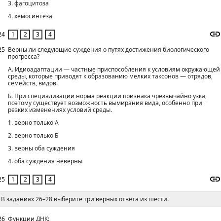
3. фагоцитоза
4. хемосинтеза
24
25
Верны ли следующие суждения о путях достижения биологического
прогресса?
А. Идиоадаптации — частные приспособления к условиям окружающей
среды, которые приводят к образованию мелких таксонов — отрядов,
семейств, видов.
Б. При специализации норма реакции признака чрезвычайно узка,
поэтому существует возможность вымирания вида, особенно при
резких изменениях условий среды.
1. верно только А
2. верно только Б
3. верны оба суждения
4. оба суждения неверны
25
В заданиях 26–28 выберите три верных ответа из шести.
26
Функции ДНК: