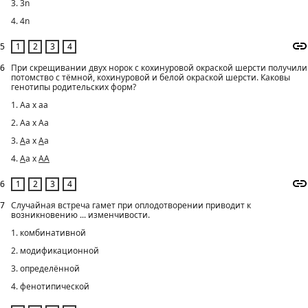
3. 3n
4. 4n
5
6
При скрещивании двух норок с кохинуровой окраской шерсти получили
потомство с тёмной, кохинуровой и белой окраской шерсти. Каковы
генотипы родительских форм?
1. Аа х аа
2. Аа х Аа
3.
А
а х
А
а
4.
А
а х
АА
6
7
Случайная встреча гамет при оплодотворении приводит к
возникновению ... изменчивости.
1. комбинативной
2. модификационной
3. определённой
4. фенотипической