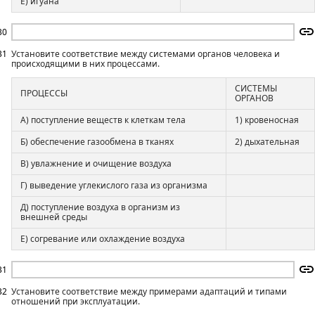
Е) игуана
30
31
Установите соответствие между системами органов человека и
происходящими в них процессами.
СИСТЕМЫ
ПРОЦЕССЫ
ОРГАНОВ
А) поступление веществ к клеткам тела
1) кровеносная
Б) обеспечение газообмена в тканях
2) дыхательная
В) увлажнение и очищение воздуха
Г) выведение углекислого газа из организма
Д) поступление воздуха в организм из
внешней среды
Е) согревание или охлаждение воздуха
31
32
Установите соответствие между примерами адаптаций и типами
отношений при эксплуатации.