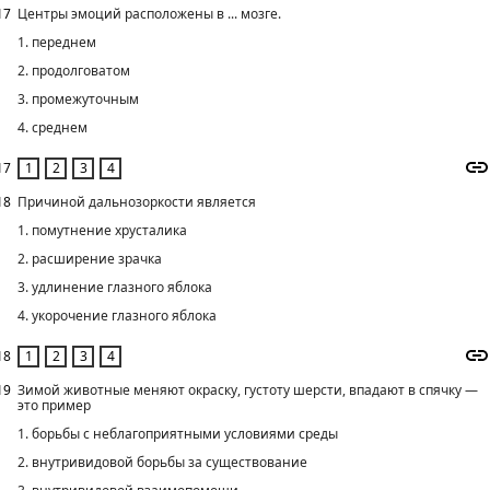
17
Центры эмоций расположены в ... мозге.
1. переднем
2. продолговатом
3. промежуточным
4. среднем
17
18
Причиной дальнозоркости является
1. помутнение хрусталика
2. расширение зрачка
3. удлинение глазного яблока
4. укорочение глазного яблока
18
19
Зимой животные меняют окраску, густоту шерсти, впадают в спячку —
это пример
1. борьбы с неблагоприятными условиями среды
2. внутривидовой борьбы за существование