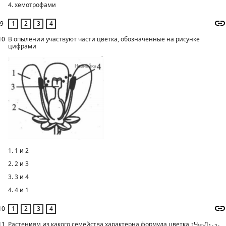
4. хемотрофами
9
10
В опылении участвуют части цветка, обозначенные на рисунке
цифрами
1. 1 и 2
2. 2 и 3
3. 3 и 4
4. 4 и 1
10
11
Растениям из какого семейства характерна формула цветка ↑Ч
Л