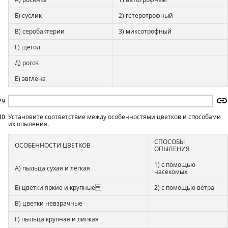
Б) суслик
2) гетеротрофный
В) серобактерии
3) миксотрофный
Г) щегол
Д) рогоз
Е) эвглена
29
30
Установите соответствие между особенностями цветков и способами
их опыления.
СПОСОБЫ
ОСОБЕННОСТИ ЦВЕТКОВ
ОПЫЛЕНИЯ
1) с помощью
А) пыльца сухая и лёгкая
насекомых
Б) цветки яркие и крупные
2) с помощью ветра
В) цветки невзрачные
Г) пыльца крупная и липкая