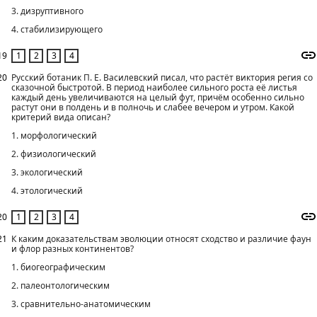
3. дизруптивного
4. стабилизирующего
19
20
Русский ботаник П. Е. Василевский писал, что растёт виктория регия со
сказочной быстротой. В период наиболее сильного роста её листья
каждый день увеличиваются на целый фут, причём особенно сильно
растут они в полдень и в полночь и слабее вечером и утром. Какой
критерий вида описан?
1. морфологический
2. физиологический
3. экологический
4. этологический
20
21
К каким доказательствам эволюции относят сходство и различие фаун
и флор разных континентов?
1. биогеографическим
2. палеонтологическим
3. сравнительно-анатомическим