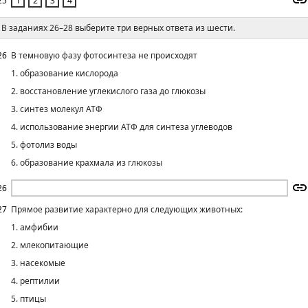
25
В заданиях 26–28 выберите три верных ответа из шести.
26
В темновую фазу фотосинтеза не происходят
1. образование кислорода
2. восстановление углекислого газа до глюкозы
3. синтез молекул АТФ
4. использование энергии АТФ для синтеза углеводов
5. фотолиз воды
6. образование крахмала из глюкозы
26
27
Прямое развитие характерно для следующих животных:
1. амфибии
2. млекопитающие
3. насекомые
4. рептилии
5. птицы