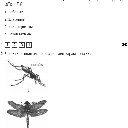
(5)
1+2+
Т
П
?
(2)
(9)+1
1
1. Бобовые
2. Злаковые
3. Крестоцветные
4. Розоцветные
11
12
Развитие с полным превращением характерно для