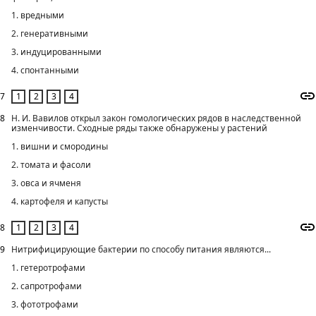
1. вредными
2. генеративными
3. индуцированными
4. спонтанными
7
8
Н. И. Вавилов открыл закон гомологических рядов в наследственной
изменчивости. Сходные ряды также обнаружены у растений
1. вишни и смородины
2. томата и фасоли
3. овса и ячменя
4. картофеля и капусты
8
9
Нитрифицирующие бактерии по способу питания являются...
1. гетеротрофами
2. сапротрофами
3. фототрофами