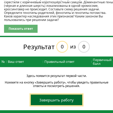
скрестили с коричневым короткошёрстным самцом. Доминантные гены
(чёрная и длинная шерсть) локализованы в одной хромосоме,
кроссинговер не происходит. Составьте схему решения задачи.
Определите генотипы родителей, фенотипы и генотипы потомства.
Каков характер наследования этих признаков? Каким законом Вы
пользовались при решении задачи?
Показать ответ
Результат
0
0
из
Первичный
№
Ваш ответ
Правильный ответ
балл
Здесь появится результат первой части.
Нажмите на кнопку «Завершить работу», чтобы увидеть правильные
ответы и посмотреть решения.
Завершить работу