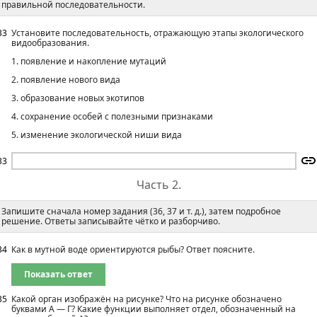
правильной последовательности.
33
Установите последовательность, отражающую этапы экологического
видообразования.
1. появление и накопление мутаций
2. появление нового вида
3. образование новых экотипов
4. сохранение особей с полезными признаками
5. изменение экологической ниши вида
33
Часть 2.
Запишите сначала номер задания (36, 37 и т. д.), затем подробное
решение. Ответы записывайте чётко и разборчиво.
34
Как в мутной воде ориентируются рыбы? Ответ поясните.
Показать ответ
35
Какой орган изображён на рисунке? Что на рисунке обозначено
буквами А — Г? Какие функции выполняет отдел, обозначенный на