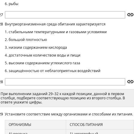
6. рыбы
27
28
Внутриорганизменная среда обитания характеризуется
1. стабильными температурными и газовыми условиями
2. большой плотностью
3. низким содержанием кислорода
4. достаточным количеством воды и пищи
5. высоким содержанием углекислого газа
6. защищённостью от неблагоприятных воздействий
28
При выполнении заданий 29–32 к каждой позиции, данной в первом
столбце, подберите соответствующую позицию из второго столбца. В
ответе укажите цифры.
29
Установите соответствие между организмами и способами их питания.
ОРГАНИЗМЫ
СПОСОБ ПИТАНИЯ
А) росянка
1) автотрофный