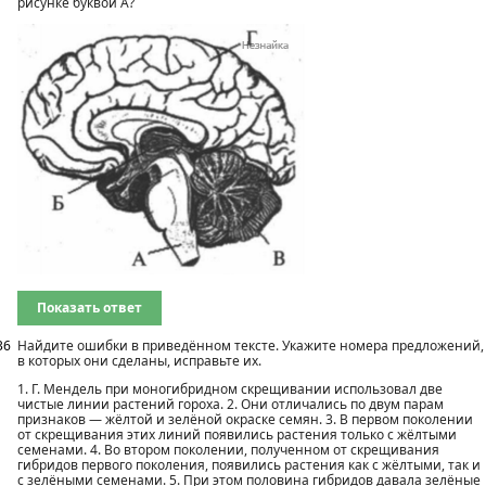
рисунке буквой А?
Показать ответ
36
Найдите ошибки в приведённом тексте. Укажите номера предложений,
в которых они сделаны, исправьте их.
1. Г. Мендель при моногибридном скрещивании использовал две
чистые линии растений гороха. 2. Они отличались по двум парам
признаков — жёлтой и зелёной окраске семян. 3. В первом поколении
от скрещивания этих линий появились растения только с жёлтыми
семенами. 4. Во втором поколении, полученном от скрещивания
гибридов первого поколения, появились растения как с жёлтыми, так и
с зелёными семенами. 5. При этом половина гибридов давала зелёные