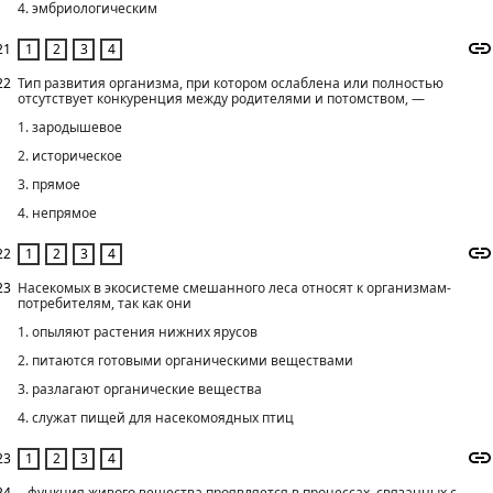
4. эмбриологическим
21
22
Тип развития организма, при котором ослаблена или полностью
отсутствует конкуренция между родителями и потомством, —
1. зародышевое
2. историческое
3. прямое
4. непрямое
22
23
Насекомых в экосистеме смешанного леса относят к организмам-
потребителям, так как они
1. опыляют растения нижних ярусов
2. питаются готовыми органическими веществами
3. разлагают органические вещества
4. служат пищей для насекомоядных птиц
23
24
...функция живого вещества проявляется в процессах, связанных с