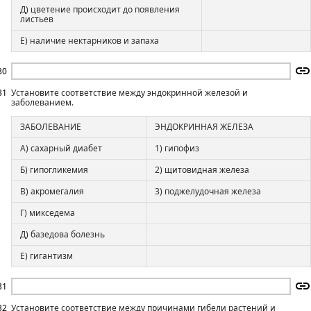
Д) цветение происходит до появления
листьев
Е) наличие нектарников и запаха
30
31
Установите соответствие между эндокринной железой и
заболеванием.
ЗАБОЛЕВАНИЕ
ЭНДОКРИННАЯ ЖЕЛЕЗА
А) сахарный диабет
1) гипофиз
Б) гипогликемия
2) щитовидная железа
В) акромегалия
3) поджелудочная железа
Г) микседема
Д) базедова болезнь
Е) гигантизм
31
32
Установите соответствие между причинами гибели растений и