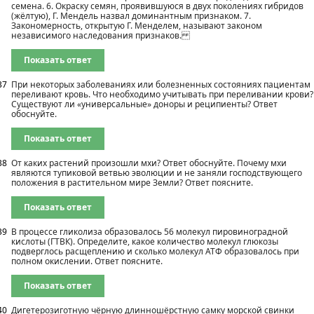
семена. 6. Окраску семян, проявившуюся в двух поколениях гибридов
(жёлтую), Г. Мендель назвал доминантным признаком. 7.
Закономерность, открытую Г. Менделем, называют законом
независимого наследования признаков.
Показать ответ
37
При некоторых заболеваниях или болезненных состояниях пациентам
переливают кровь. Что необходимо учитывать при переливании крови?
Существуют ли «универсальные» доноры и реципиенты? Ответ
обоснуйте.
Показать ответ
38
От каких растений произошли мхи? Ответ обоснуйте. Почему мхи
являются тупиковой ветвью эволюции и не заняли господствующего
положения в растительном мире Земли? Ответ поясните.
Показать ответ
39
В процессе гликолиза образовалось 56 молекул пировиноградной
кислоты (ГТВК). Определите, какое количество молекул глюкозы
подверглось расщеплению и сколько молекул АТФ образовалось при
полном окислении. Ответ поясните.
Показать ответ
40
Дигетерозиготную чёрную длинношёрстную самку морской свинки