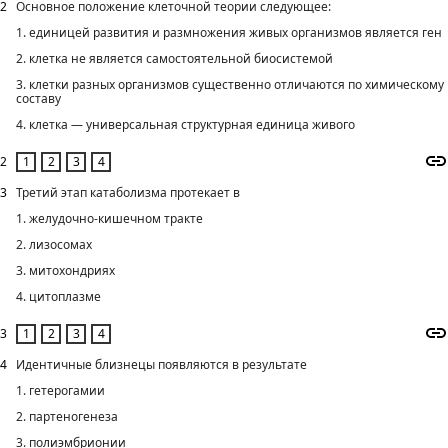
2
Основное положение клеточной теории следующее:
1. единицей развития и размножения живых организмов является ген
2. клетка не является самостоятельной биосистемой
3. клетки разных организмов существенно отличаются по химическому
составу
4. клетка — универсальная структурная единица живого
2
3
Третий этап катаболизма протекает в
1. желудочно-кишечном тракте
2. лизосомах
3. митохондриях
4. цитоплазме
3
4
Идентичные близнецы появляются в результате
1. гетерогамии
2. партеногенеза
3. полиэмбрионии