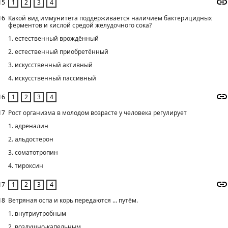
15
16
Какой вид иммунитета поддерживается наличием бактерицидных
ферментов и кислой средой желудочного сока?
1. естественный врождённый
2. естественный приобретённый
3. искусственный активный
4. искусственный пассивный
16
17
Рост организма в молодом возрасте у человека регулирует
1. адреналин
2. альдостерон
3. соматотропин
4. тироксин
17
18
Ветряная оспа и корь передаются ... путём.
1. внутриутробным
2. воздушно-капельным