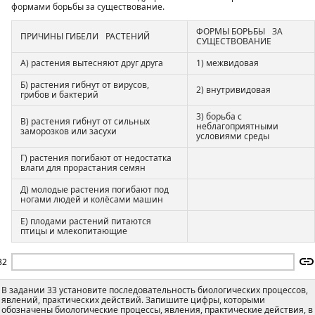
формами борьбы за существование.
ФОРМЫ БОРЬБЫ ЗА
ПРИЧИНЫ ГИБЕЛИ РАСТЕНИЙ
СУЩЕСТВОВАНИЕ
А) растения вытесняют друг друга
1) межвидовая
Б) растения гибнут от вирусов,
2) внутривидовая
грибов и бактерий
3) борьба с
В) растения гибнут от сильных
неблагоприятными
заморозков или засухи
условиями среды
Г) растения погибают от недостатка
влаги для прорастания семян
Д) молодые растения погибают под
ногами людей и колёсами машин
Е) плодами растений питаются
птицы и млекопитающие
32
В задании 33 установите последовательность биологических процессов,
явлений, практических действий. Запишите цифры, которыми
обозначены биологические процессы, явления, практические действия, в