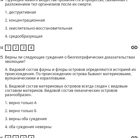
разложением тел организмов после их смерти.
1. деструктивная
2. концентрационная
3. окислительно-восстановительная
4. средообразующая
24
25
Верны ли следующие суждения о биогеографических доказательствах
эволюции?
А. Видовой состав фауны и флоры островов определяются историей их
происхождения. По происхождению острова бывают материковыми,
вулканическими и коралловыми.
Б. Видовой состав материковых островов всегда сходен с видовым
составом материков. Видовой состав океанических островов
разнообразен.
1. верно только А
2. верно только Б
3. верны оба суждения
4. оба суждения неверны