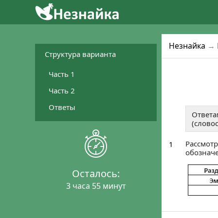
2
4
1
Уже готовятся 
Присо