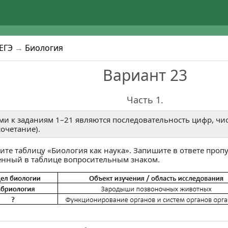
4
5
0
9
к ЕГЭ, ОГЭ и ВПР.
единяйся!
или