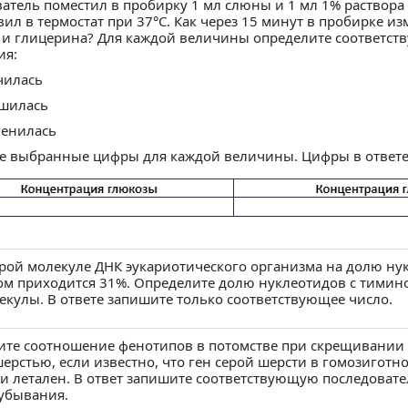
рез ВКонтакте
ерез Одноклассники
бликуем от вашего имени