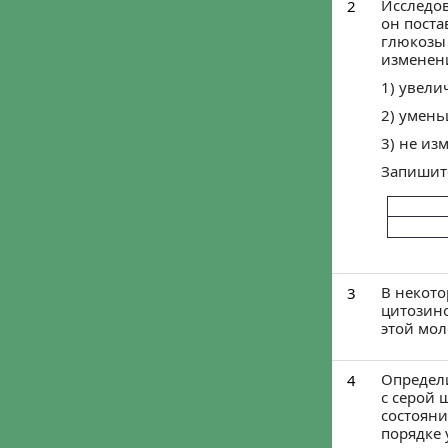
Войти че
Войти ч
Мы ничего не пу