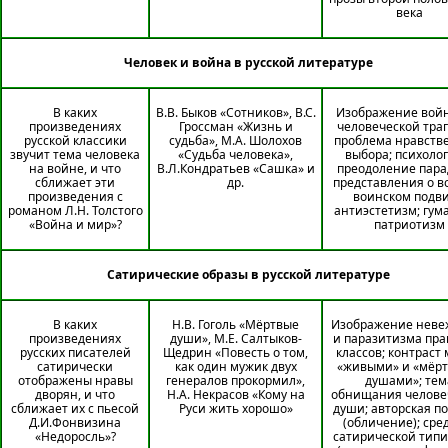
века
Человек и война в русской литературе
В каких
В.В. Быков «Сотников», В.С.
Изображение войн
произведениях
Гроссман «Жизнь и
человеческой тра
русской классики
судьба», М.А. Шолохов
проблема нравств
звучит тема человека
«Судьба человека»,
выбора; психолог
на войне, и что
В.Л.Кондратьев «Сашка» и
преодоление пара
сближает эти
др.
представления о в
произведения с
воинском подви
романом Л.Н. Толстого
антиэстетизм; гум
«Война и мир»?
патриотизм
Сатирические образы в русской литературе
В каких
Н.В. Гоголь «Мёртвые
Изображение неве
произведениях
души», М.Е. Салтыков-
и паразитизма пр
русских писателей
Щедрин «Повесть о том,
классов; контраст
сатирически
как один мужик двух
«живыми» и «мёр
отображены нравы
генералов прокормил»,
душами»; тем
дворян, и что
Н.А. Некрасов «Кому на
обнищания челове
сближает их с пьесой
Руси жить хорошо»
души; авторская п
Д.И.Фонвизина
(обличение); сре
«Недоросль»?
сатирической тип