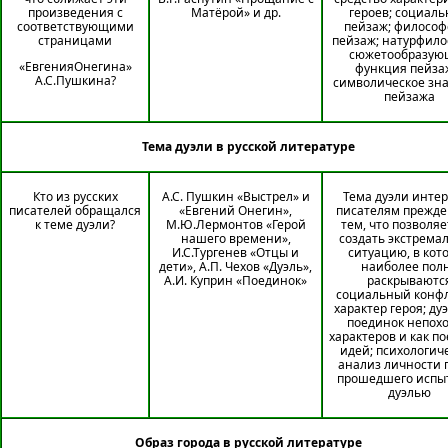
произведения с
Матёрой» и др.
героев; социал
соответствующими
пейзаж; философ
страницами
пейзаж; натурфило
сюжетообразую
«ЕвгенияОнегина»
функция пейза
А.С.Пушкина?
символическое зн
пейзажа
Тема дуэли в русской литературе
Кто из русских
А.С. Пушкин «Выстрел» и
Тема дуэли инте
писателей обращался
«Евгений Онегин»,
писателям прежде
к теме дуэли?
М.Ю.Лермонтов «Герой
тем, что позволяе
нашего времени»,
создать экстрема
И.С.Тургенев «Отцы и
ситуацию, в кот
дети», А.П. Чехов «Дуэль»,
наиболее пол
А.И. Куприн «Поединок»
раскрываютс
социальный конфл
характер героя; дуэ
поединок непох
характеров и как п
идей; психологич
анализ личности г
прошедшего испы
дуэлью
Образ города в русской литературе