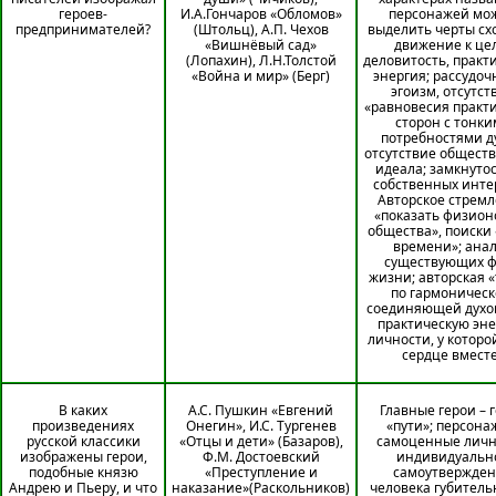
героев-
И.А.Гончаров «Обломов»
персонажей мо
предпринимателей?
(Штольц), А.П. Чехов
выделить черты схо
«Вишнёвый сад»
движение к це
(Лопахин), Л.Н.Толстой
деловитость, практ
«Война и мир» (Берг)
энергия; рассудоч
эгоизм, отсутст
«равновесия практ
сторон с тонк
потребностями ду
отсутствие общест
идеала; замкнутос
собственных инте
Авторское стрем
«показать физио
общества», поиски 
времени»; ана
существующих 
жизни; авторская «
по гармоническ
соединяющей духо
практическую эн
личности, у которо
сердце вмест
В каких
А.С. Пушкин «Евгений
Главные герои – 
произведениях
Онегин», И.С. Тургенев
«пути»; персона
русской классики
«Отцы и дети» (Базаров),
самоценные личн
изображены герои,
Ф.М. Достоевский
индивидуальн
подобные князю
«Преступление и
самоутвержде
Андрею и Пьеру, и что
наказание»(Раскольников)
человека губитель