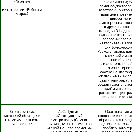
сближает
его личности; «
романов Достоевс
их с героями «Войны и
Толстого <…> строи
мира»?
взаимонаправле
движении и
заинтересованност
в друге личност
народа» (В.Недзве
поиск ответов на «
вопросы»; эволю
«авторитет» Напо
для Болконског
Раскольникова; дв
к «живой жизн
своеобразие
психологизма; лю
жизни героев
соотношение тео
«живой жизни»; с
различных характ
общенациональном
приёмы и средс
раскрытия центра
образов-персон
Кто из русских
А. С. Пушкин
Обоснования д
писателей обращался
«Станционный
сопоставления: пи
к теме «маленького
смотритель» (Самсон
обращаются к соз
человека»?
Вырин), М.Ю. Лермонтов
одного и того же
«Герой нашего времени»
проблемного гер