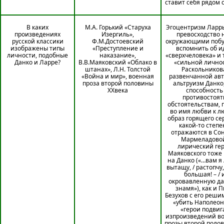
ставит себя рядом 
В каких
М.А. Горький «Старуха
Эгоцентризм Ларры
произведениях
Изергиль»,
превосходство 
русской классики
Ф.М.Достоевский
окружающими поб
изображены типы
«Преступление и
вспомнить об и
личности, подобные
наказание»,
«сверхчеловека» и
Данко и Ларре?
В.В.Маяковский «Облако в
«сильной лично
штанах», Л.Н. Толстой
Раскольников
«Война и мир», военная
развенчанной авт
проза второй половины
альтруизм Данко,
XXвека
способность
противостоят
обстоятельствам, 
во имя любви к л
образ горящего се
какой-то степе
отражаются в Со
Мармеладово
лирический ге
Маяковского тоже
на Данко («…вам я 
вытащу, / растопчу,
большая! – / 
окровавленную да
знамя»), как и 
Безухов с его реш
«убить Наполеон
«герои подвиг
изпроизведений в
прозы второй поло