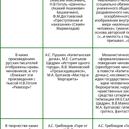
(Максим Максимыч),
«маленького чело
Н.В.Гоголь «Шинель»
(социально обиже
(Акакий Акакиевич
униженного общес
Башмачкин),
раздавленного ни
Ф.М.Достоевский
оскорблённого
«Преступление и
изображение внутр
наказание» (Семён
мира «маленьк
Мармеладов)
человека»; гумани
основа авторской 
(«…и милость к п
призывал…»)
В каких
А.С. Пушкин «Капитанская
Механистичнос
произведениях
дочка», М.Е. Салтыков-
«формализованн
русских писателей
Щедрин «История одного
поведения чинов
отображены нравы
города», В.В. Маяковский
(оренбургские чин
чиновников, и что
«Прозаседавшиеся»,
в повести «Капита
сближает эти
М.А. Булгаков «Мастер и
дочка»); несовмест
произведения с
Маргарита»
идеи государствен
пьесой Н.В.Гоголя
идеи человечно
«Ревизор»?
бюрократизм; нар
нравственных зак
средства сатирич
типизации (М.Е.Са
Щедрин, В.В.Маяко
М.А. Булгаков): гип
гротеск, фантас
В творчестве каких
А.С. Грибоедов «Горе от
А.С. Грибоедов «Го