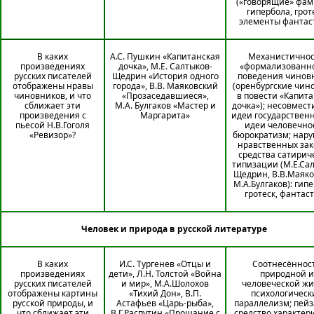
(«говорящие» фам
гипербола, грот
элементы фантас
В каких
А.С. Пушкин «Капитанская
Механистичнос
произведениях
дочка», М.Е. Салтыков-
«формализованн
русских писателей
Щедрин «История одного
поведения чинов
отображены нравы
города», В.В. Маяковский
(оренбургские чин
чиновников, и что
«Прозаседавшиеся»,
в повести «Капита
сближает эти
М.А. Булгаков «Мастер и
дочка»); несовмест
произведения с
Маргарита»
идеи государствен
пьесой Н.В.Гоголя
идеи человечно
«Ревизор»?
бюрократизм; нар
нравственных зак
средства сатирич
типизации (М.Е.Са
Щедрин, В.В.Маяко
М.А.Булгаков): гип
гротеск, фантас
Человек и природа в русской литературе
В каких
И.С. Тургенев «Отцы и
Соотнесённос
произведениях
дети», Л.Н. Толстой «Война
природной и
русских писателей
и мир», М.А.Шолохов
человеческой жи
отображены картины
«Тихий Дон», В.П.
психологическ
русской природы, и
Астафьев «Царь-рыба»,
параллелизм; пейз
что сближает эти
В.Г.Распутин «Прощание с
средство характер