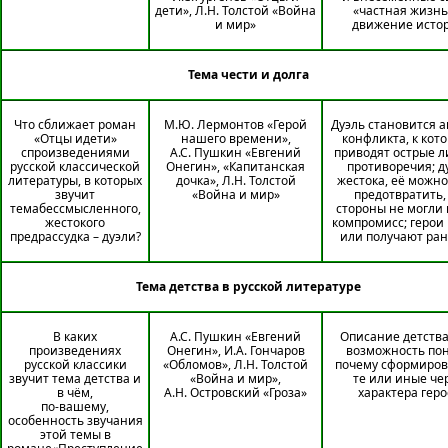
дети», Л.Н. Толстой «Война
«частная жизнь
и мир»
движение исто
Тема чести и долга
Что сближает роман
М.Ю. Лермонтов «Герой
Дуэль становится 
«Отцы идети»
нашего времени»,
конфликта, к кот
спроизведениями
А.С. Пушкин «Евгений
приводят острые 
русской классической
Онегин», «Капитанская
противоречия; д
литературы, в которых
дочка», Л.Н. Толстой
жестока, её можн
звучит
«Война и мир»
предотвратить,
темабессмысленного,
стороны не могли
жестокого
компромисс; герои 
предрассудка – дуэли?
или получают ра
Тема детства в русской литературе
В каких
А.С. Пушкин «Евгений
Описание детства
произведениях
Онегин», И.А. Гончаров
возможность пон
русской классики
«Обломов», Л.Н. Толстой
почему сформиров
звучит тема детства и
«Война и мир»,
те или иные че
в чём,
А.Н. Островский «Гроза»
характера геро
по-вашему,
особенность звучания
этой темы в