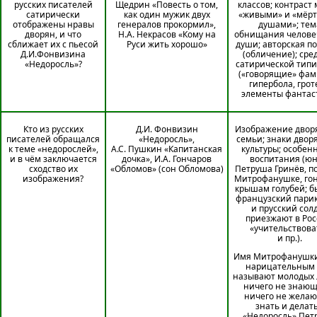
русских писателей
Щедрин «Повесть о том,
классов; контраст
сатирически
как один мужик двух
«живыми» и «мёр
отображены нравы
генералов прокормил»,
душами»; тем
дворян, и что
Н.А. Некрасов «Кому на
обнищания челове
сближает их с пьесой
Руси жить хорошо»
души; авторская п
Д.И.Фонвизина
(обличение); сре
«Недоросль»?
сатирической тип
(«говорящие» фам
гипербола, грот
элементы фантас
Кто из русских
Д.И. Фонвизин
Изображение двор
писателей обращался
«Недоросль»,
семьи; знаки двор
к теме «недорослей»,
А.С. Пушкин «Капитанская
культуры; особен
и в чём заключается
дочка», И.А. Гончаров
воспитания (ю
сходство их
«Обломов» (сон Обломова)
Петруша Гринёв, п
изображения?
Митрофанушке, гон
крышам голубей; 
французский пари
и прусский сол
приезжают в Ро
«учительствова
и пр.).
Имя Митрофанушки
нарицательным 
называют молодых 
ничего не знающ
ничего не жела
знать и делать
«Недоросль» Пет