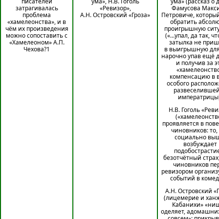
писателей
ума», Н.В. Гоголь
ума» (рассказ о 
затрагивалась
«Ревизор»,
Фамусова Макс
проблема
А.Н. Островский «Гроза»
Петровиче, которы
«хамелеонства», и в
обратить абсол
чём их произведения
проигрышную сит
можно сопоставить с
(«…упал, да так, чт
«Хамелеоном» А.П.
затылка не приш
Чехова?1
в выигрышную для
нарочно упав ещё 
и получив за э
«хамелеонств
компенсацию в 
особого располо
развеселивше
императрицы)
Н.В. Гоголь «Рев
(«хамелеонств
проявляется в пов
чиновников: то,
социально выш
возбуждает
подобострасти
безотчётный страх;
чиновников пе
ревизором организ
событий в комед
А.Н. Островский «
(лицемерие и хан
Кабанихи» «ни
оделяет, адомашни
совсем»; прикры