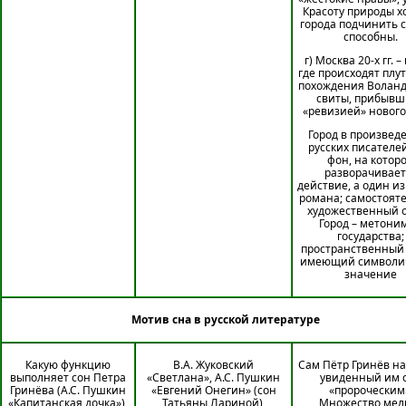
Красоту природы х
города подчинить с
способны.
г) Москва 20-х гг. –
где происходят плу
похождения Воланд
свиты, прибывш
«ревизией» нового
Город в произвед
русских писателей
фон, на котор
разворачивает
действие, а один из
романа; самостоят
художественный о
Город – метони
государства;
пространственный 
имеющий символи
значение
Мотив сна в русской литературе
Какую функцию
В.А. Жуковский
Сам Пётр Гринёв н
выполняет сон Петра
«Светлана», А.С. Пушкин
увиденный им 
Гринёва (А.С. Пушкин
«Евгений Онегин» (сон
«пророческим
«Капитанская дочка»),
Татьяны Лариной),
Множество мел