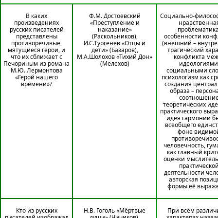
В каких
Ф.М. Достоевский
Социально-философ
произведениях
«Преступление и
нравственна
русских писателей
наказание»
проблематика
представлены
(Раскольников),
особенности конф
противоречивые,
И.С.Тургенев «Отцы и
(внешний – внутре
мятущиеся герои, и
дети» (Базаров),
трагический хар
что их сближает с
М.А.Шолохов «Тихий Дон»
конфликта меж
Печориным из романа
(Мелехов)
идеологиями
М.Ю. Лермонтова
социальными сло
«Герой нашего
психологизм как ср
времени»?
создания централ
образа – персон
соотношени
теоретических иде
практического выр
идея гармонии б
всеобщего единст
фоне видимо
противоречивос
человечность, гу
как главный кри
оценки мыслитель
практическо
деятельности чел
авторская позиц
формы её выраж
Кто из русских
Н.В. Гоголь «Мёртвые
При всём различи
писателей изображал
души» (Чичиков),
характерах назв