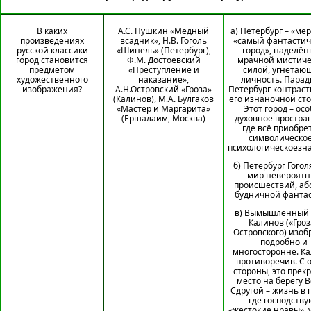
В каких
А.С. Пушкин «Медный
а) Петербург – «мё
произведениях
всадник», Н.В. Гоголь
«самый фантастич
русской классики
«Шинель» (Петербург),
город», наделё
город становится
Ф.М. Достоевский
мрачной мистиче
предметом
«Преступление и
силой, угнетаю
художественного
наказание»,
личность. Пара
изображения?
А.Н.Островский «Гроза»
Петербург контраст
(Калинов), М.А. Булгаков
его изнаночной ст
«Мастер и Маргарита»
Этот город – ос
(Ершалаим, Москва)
духовное простран
где всё приобре
символическое
психологическоезн
б) Петербург Гоголя
мир невероятн
происшествий, аб
будничной фантас
в) Вымышленный 
Калинов («Гроз
Островского) изо
подробно и
многосторонне. К
противоречив. С 
стороны, это прек
место на берегу В
Сдругой – жизнь в 
где господству
«жестокие нравы», 