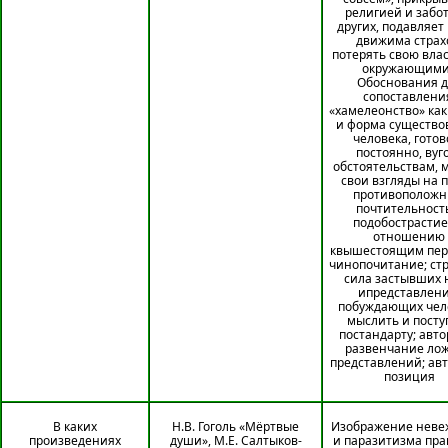
религией и забот
других, подавляет
движима страх
потерять свою влас
окружающими
Обоснования д
сопоставлени
«хамелеонство» как
и форма существо
человека, готов
постоянно, вуг
обстоятельствам, 
свои взгляды на 
противоположн
почтительност
подобострастие
отношению
квышестоящим пер
чинопочитание; ст
сила застывших 
ипредставлени
побуждающих чел
мыслить и посту
постандарту; авто
развенчание ло
представлений; ав
позиция
В каких
Н.В. Гоголь «Мёртвые
Изображение неве
произведениях
души», М.Е. Салтыков-
и паразитизма пр