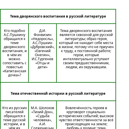
Тема дворянского воспитания в русской литературе
Кто подобно
Д.И.
Тема дворянского воспитания
А.С.Пушкину
Фонвизин
является сквозной для русской
обращался к
«Недоросль»,
литературы; образ героя,
теме
А.С.Пушкин
который не находит себе места
дворянского
«Дубровский»,
в жизни, потому что не приучен
воспитания, и
«Евгений
к труду, к постоянной работе;
в чём их
Онегин»,
герои, которые
можно
И.С.Тургенев
интеллектуально уступают
сопоставить с
«Отцы и
своим предшественникам,
повестью
дети»
людям, их окружавшим.
«Капитанская
дочка»?
Тема отечественной истории в русской литературе
Кто из русских
М.А. Шолохов
Вовлечённость героев в
писателей
«Тихий Дон»,
круговорот социально-
обращался к
«Судьба
исторических событий; высокое
теме русской
человека»,
чувство ответственности за всё
истории, и в
А.И.
происходящее на земле;
чём их
Солженицын
любовь к родине; тема