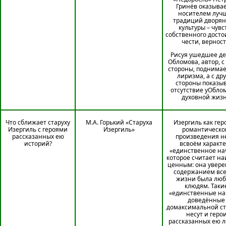
Гринёв оказыва
носителем луч
традиций дворян
культуры – чувс
собственного досто
чести, верност
Рисуя ушедшее де
Обломова, автор, с
стороны, поднимае
лиризма, а с др
стороны показы
отсутствие уОбло
духовной жиз
Что сближает старуху
М.А. Горький «Старуха
Изергиль как гер
Изергиль с героями
Изергиль»
романтическо
рассказанных ею
произведения н
историй?
всвоём характ
«единственное на
которое считает н
ценным: она уверен
содержанием все
жизни была люб
клюдям. Таки
«единственные на
доведённые
домаксимальной ст
несут и геро
рассказанных ею л