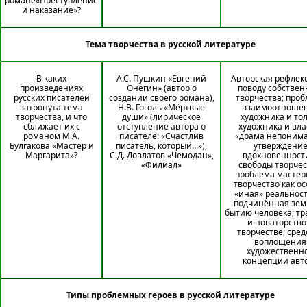
романе«Преступление
и наказание»?
Тема творчества в русской литературе
В каких
А.С. Пушкин «Евгений
Авторская рефлек
произведениях
Онегин» (автор о
поводу собствен
русских писателей
создании своего романа),
творчества; про
затронута тема
Н.В. Гоголь «Мёртвые
взаимоотноше
творчества, и что
души» (лирическое
художника и тол
сближает их с
отступление автора о
художника и вла
романом М.А.
писателе: «Счастлив
«драма непонима
Булгакова «Мастер и
писатель, который...»),
утверждени
Маргарита»?
С.Д. Довлатов «Чемодан»,
вдохновенност
«Филиал»
свободы творчес
проблема мастер
творчество как ос
«иная» реальност
подчинённая зе
бытию человека; т
и новаторство
творчестве; сред
воплощения
художественн
концепции авт
Типы проблемных героев в русской литературе