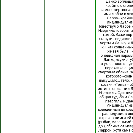
Данко воплоща
крайнюю степ
самопожертвован
имя любви к лю
Ларра– крайн
индивидуализ
Повествуя о Ларре 
Изергиль говорит и
самой. Даже пор
старухи соединяет 
черты и Данко, и 
«Я, как солнечный
живая была…»
очевидная паралл
Данко; «сухие гу
«сухая… кожа» – д
перекликающи
счертами облика Ла
которого «солн
высушило… тело, к
кости». «Тень» – 
мотив в описании 
Изергиль. Одиноче
общая судьба и Ла
Изергиль, и Дан
Индивидуализ
доведённый до кра
равнодушие к лю
встречавшимся ей 
(рыбак, маленький 
др.), сближают Изе
Ларрой, хотя сама 