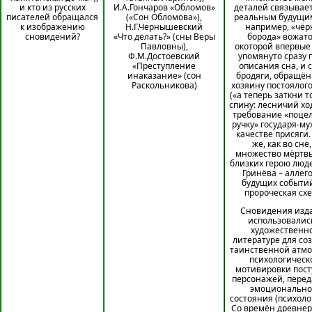
и кто из русских
И.А.Гончаров «Обломов»
деталей связывает
писателей обращался
(«Сон Обломова»),
реальным будущим
к изображению
Н.Г.Чернышевский
например, «чёр
сновидений?
«Что делать?» (сны Веры
борода» вожато
Павловны),
окоторой впервые
Ф.М.Достоевский
упомянуто сразу 
«Преступление
описания сна, и 
инаказание» (сон
бродяги, обращён
Раскольникова)
хозяину постоялого
(«а теперь заткни т
спину: лесничий ход
требование «поце
ручку» государя-му
качестве присяги.
же, как во сне,
множество мёртвы
близких герою люд
Гринёва – аллег
будущих событий
пророческая схе
Сновидения изд
использовалис
художественн
литературе для со
таинственной атмо
психологическ
мотивировки пост
персонажей, перед
эмоционально
состояния (психоло
Со времён древнер