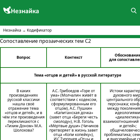
Незнайка
→
Кодификатор
Сопоставление прозаических тем С2
Обосновани
Вопрос
Контекст
для сопоставл
Тема «отцов и детей» в русской литературе
В каких
А.С. Грибоедов «Горе от
Истоки характер
произведениях
ума» (Молчалин живёт в
духовного ми
русской классики
соответствии с кодексом,
центрального обр
нашла своё
сформулированным его
персонажа; конф
отражение тема
отцом), А.С. Пушкин
между поколения
«отцов и детей», и в
«Капитанская дочка»
идеологиями
чём эти произведения
(завет отца «Береги честь
«диалектика
перекликаются с
смолоду»), Н.В. Гоголь
взаимоотношений 
«Тихим Доном» М.А.
«Мёртвые души» (Чичиков
и детей»;
Шолохова?
претворяет в жизнь завет
общечеловечес
отца «Копи копейку»),
проблематика; се
И.С.Тургенев «Отцы и
и внесемейные с