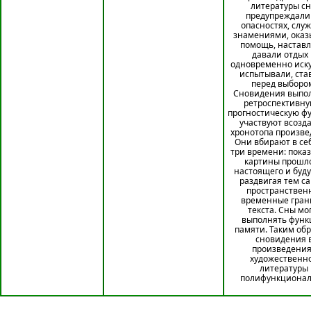
литературы с
предупреждали
опасностях, слу
знамениями, оказ
помощь, наставл
давали отдых
одновременно иск
испытывали, ста
перед выборо
Сновидения выпо
ретроспективну
прогностическую ф
участвуют всозд
хронотопа произве
Они вбирают в себ
три времени: пока
картины прошло
настоящего и буд
раздвигая тем с
пространствен
временные гра
текста. Сны мо
выполнять фун
памяти. Таким обр
сновидения 
произведения
художественн
литературы
полифункциона