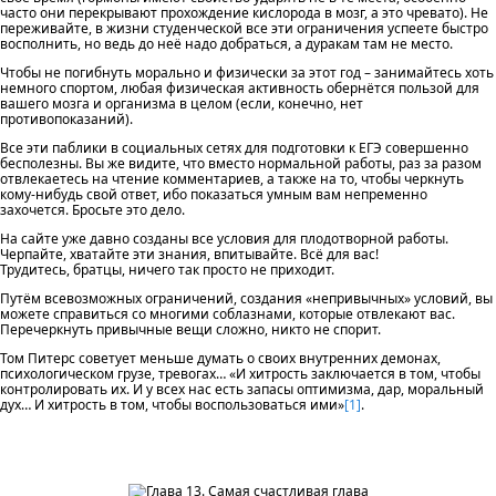
часто они перекрывают прохождение кислорода в мозг, а это чревато). Не
переживайте, в жизни студенческой все эти ограничения успеете быстро
восполнить, но ведь до неё надо добраться, а дуракам там не место.
Чтобы не погибнуть морально и физически за этот год – занимайтесь хоть
немного спортом, любая физическая активность обернётся пользой для
вашего мозга и организма в целом (если, конечно, нет
противопоказаний).
Все эти паблики в социальных сетях для подготовки к ЕГЭ совершенно
бесполезны. Вы же видите, что вместо нормальной работы, раз за разом
отвлекаетесь на чтение комментариев, а также на то, чтобы черкнуть
кому-нибудь свой ответ, ибо показаться умным вам непременно
захочется. Бросьте это дело.
На сайте уже давно созданы все условия для плодотворной работы.
Черпайте, хватайте эти знания, впитывайте. Всё для вас!
Трудитесь, братцы, ничего так просто не приходит.
Путём всевозможных ограничений, создания «непривычных» условий, вы
можете справиться со многими соблазнами, которые отвлекают вас.
Перечеркнуть привычные вещи сложно, никто не спорит.
Том Питерс советует меньше думать о своих внутренних демонах,
психологическом грузе, тревогах… «И хитрость заключается в том, чтобы
контролировать их. И у всех нас есть запасы оптимизма, дар, моральный
дух… И хитрость в том, чтобы воспользоваться ими»
[1]
.