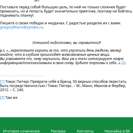
Поставьте перед собой большую цель, по ней не только сложнее будет
промазать, но и попасть будет значительно приятнее, поэтому не бойтесь
поднимать планку!
Пишите о своих победах и неудачах. С радостью разделю их с вами:
gregorykharin@yandex.ru
.
Успешной подготовки, вы справитесь!!!
p
.
s
. «…перестаньте корить за то, что упустили день (неделю, месяц):
знайте, что в глубине происходят всевозможные ценные вещи.
Вы усваиваете то, чему научились. Ваш ум и тело интегрирует новую
информацию/отклики/навыки в свою схему. Будьте терпимы к себе…»
[2]
.
[1]
Томас Питерс Преврати себя в бренд. 50 верных способов перестать
быть посредственностью / Томас Питерс. – М.: Манн, Иванов и Фербер,
2012. – С. 240.
[2]
Там же
Итоговое сочинение
Реклама
Контакты
Незнайка в ВК