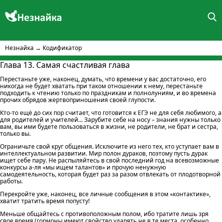
Незнайка
→
Кодификатор
Глава 13. Самая счастливая глава
Перестаньте уже, наконец, думать, что времени у вас достаточно, его
никогда не будет хватать при таком отношении к нему, перестаньте
подходить к чтению только по праздникам и полнолуниям, и во времена
прочих обрядов жертвоприношения своей глупости.
Кто-то ещё до сих пор считает, что готовится к ЕГЭ не для себя любимого, а
для родителей и учителей... Зарубите себе на носу – знания нужны только
вам, вы ими будете пользоваться в жизни, не родители, не брат и сестра,
только вы.
Ограничьте свой круг общения. Исключите из него тех, кто уступает вам в
интеллектуальном развитии. Мир полон дураков, поэтому пусть дурак
ищет себе пару. Не распыляйтесь в свой последний год на всевозможные
конкурсы а-ля «мы ищем талантов» и прочую ненужную
самодеятельность, которая будет раз за разом отвлекать от плодотворной
работы.
Перекройте уже, наконец, все личные сообщения в этом «контактике»,
хватит тратить время попусту!
Меньше общайтесь с противоположным полом, ибо тратите лишь зря
свое время (гормоны имеют свойство ударять не в те места, особенно