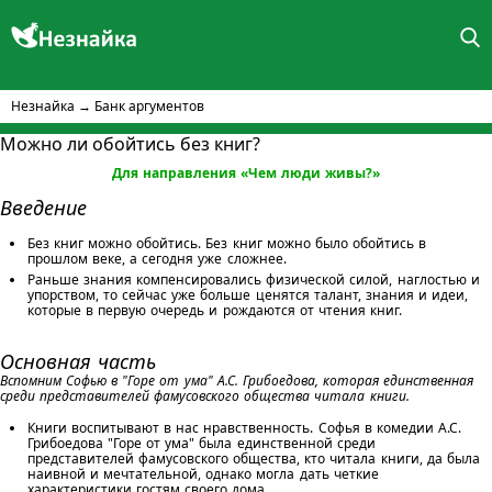
Незнайка
→
Банк аргументов
Можно ли обойтись без книг?
Для направления «Чем люди живы?»
Введение
Без книг можно обойтись. Без книг можно было обойтись в
прошлом веке, а сегодня уже сложнее.
Раньше знания компенсировались физической силой, наглостью и
упорством, то сейчас уже больше ценятся талант, знания и идеи,
которые в первую очередь и рождаются от чтения книг.
Основная часть
Вспомним Софью в "Горе от ума" А.С. Грибоедова, которая единственная
среди представителей фамусовского общества читала книги.
Книги воспитывают в нас нравственность. Софья в комедии А.С.
Грибоедова "Горе от ума" была единственной среди
представителей фамусовского общества, кто читала книги, да была
наивной и мечтательной, однако могла дать четкие
характеристики гостям своего дома.