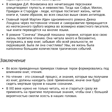
В комедии Д.И. Фонвизина все нечитающие персонажи
олицетворяют глупость и невежество. Тогда как Софья, Милон,
Правдин и Стародум - люди, которые постигают жизнь, читая
книги и, таким образом, во всех смыслах выше своих антиподов.
Главный герой Мартин Иден одноименного романа Джека
Лондона через постоянное чтение и саморазвитие превращается
из неотесанного грубого моряка во всемирно известного писателя,
чьи книги переводятся на многие языки.
В романе "Сонечка" Улицкой показана героиня, которая всю свою
жизнь посвятила чтению. Она читала много и беззаветно,
погружаясь в мир книг, забывая обо всей реальности, ее
окружавшей. Была ли она счастлива? Увы, ее жизнь была
наполнена большим количеством трагических событий.
Заключение
Во всех приведенных примерах главные герои формировались под
влиянием книг, чтения.
Но чтение - это сложный процесс, и знания, которые мы получаем
из книг, должны находить своё применение, иначе они будут
сидеть мертвым грузом в нашем сознании.
В XXI веке нужно не только читать, но и стараться сразу же
применять на практике полученные знания, чтобы они с большей
вероятностью смогли осесть в наших головах.